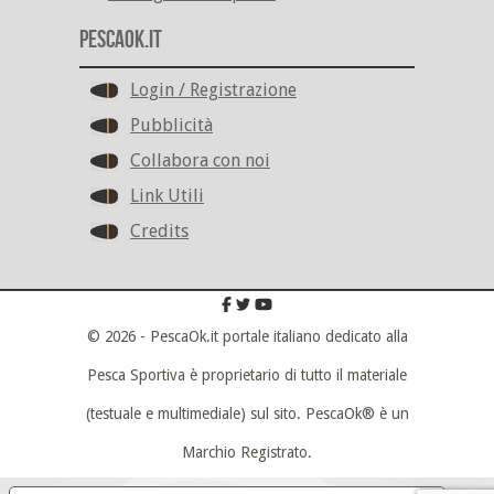
PescaOk.it
Login / Registrazione
Pubblicità
Collabora con noi
Link Utili
Credits
© 2026 - PescaOk.it portale italiano dedicato alla
Pesca Sportiva è proprietario di tutto il materiale
(testuale e multimediale) sul sito. PescaOk® è un
Marchio Registrato.
Scroll To Top