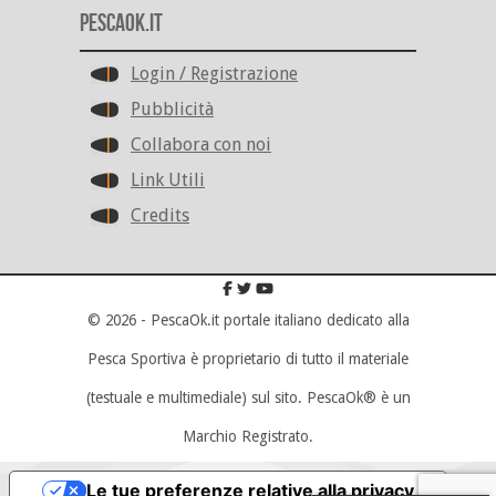
PescaOk.it
Login / Registrazione
Pubblicità
Collabora con noi
Link Utili
Credits
© 2026 - PescaOk.it portale italiano dedicato alla
Pesca Sportiva è proprietario di tutto il materiale
(testuale e multimediale) sul sito. PescaOk® è un
Marchio Registrato.
Scroll To Top
Le tue preferenze relative alla privacy