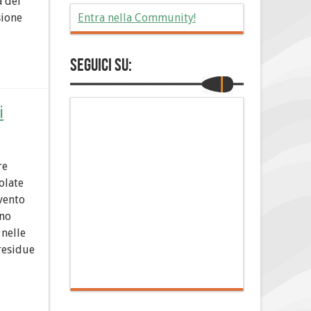
à del
Entra nella Community!
sione
Seguici su:
i
re
olate
rvento
nno
 nelle
 residue