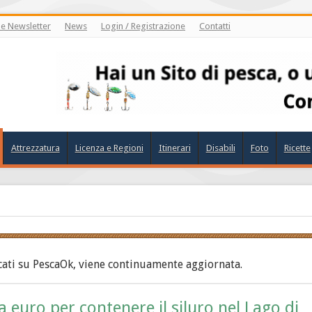
ne Newsletter
News
Login / Registrazione
Contatti
Attrezzatura
Licenza e Regioni
Itinerari
Disabili
Foto
Ricette
licati su PescaOk, viene continuamente aggiornata.
euro per contenere il siluro nel Lago di