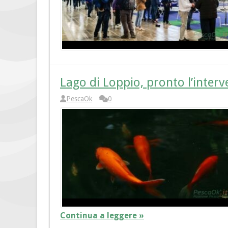
Lago di Loppio, pronto l’interv
PescaOk
0
Continua a leggere »