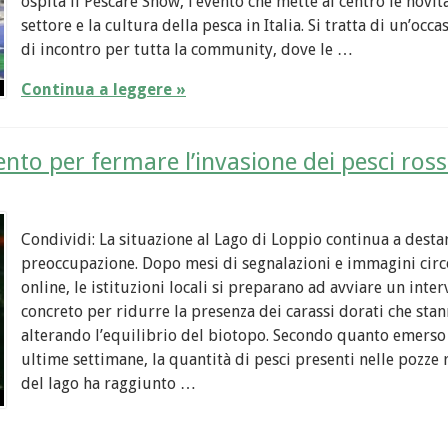
ospita il Pescare Show, l’evento che mette al centro le novit
settore e la cultura della pesca in Italia. Si tratta di un’occa
di incontro per tutta la community, dove le …
Continua a leggere »
ento per fermare l’invasione dei pesci ross
Condividi: La situazione al Lago di Loppio continua a desta
preoccupazione. Dopo mesi di segnalazioni e immagini circ
online, le istituzioni locali si preparano ad avviare un inte
concreto per ridurre la presenza dei carassi dorati che sta
alterando l’equilibrio del biotopo. Secondo quanto emerso
ultime settimane, la quantità di pesci presenti nelle pozze
del lago ha raggiunto …