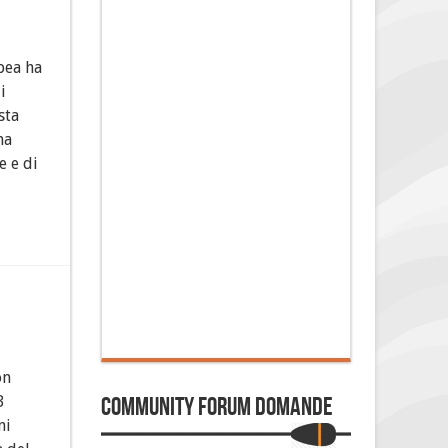
pea ha
i
sta
ma
e e di
on
Community Forum Domande
3
ni