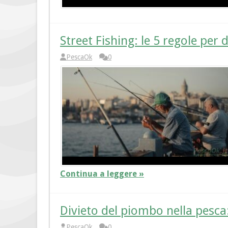
Street Fishing: le 5 regole per d
PescaOk
0
Continua a leggere »
Divieto del piombo nella pesca
PescaOk
0