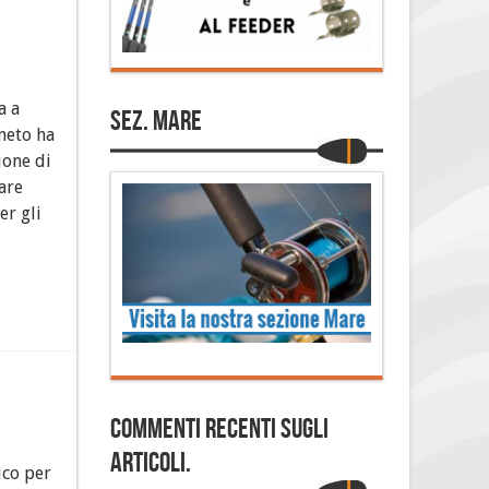
a a
Sez. Mare
neto ha
ione di
are
er gli
Commenti Recenti sugli
articoli.
ico per