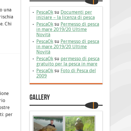
ro una
PescaOk
su
Documenti per
rischia
iniziare – la licenza di pesca
e. Chi
PescaOk
su
Permesso di pesca
in mare 2019/20 Ultime
Novità
PescaOk
su
Permesso di pesca
in mare 2019/20 Ultime
Novità
PescaOk
su
permesso di pesca
gratuito per la pesca in mare
PescaOk
su
Foto di Pesca del
2009
sione
Gallery
rio
ostre
ti: per