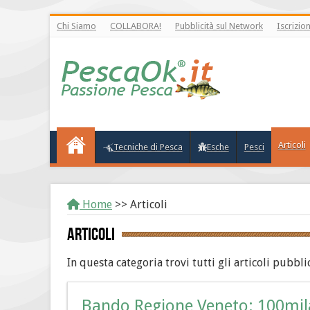
Chi Siamo
COLLABORA!
Pubblicità sul Network
Iscrizio
Articoli
Tecniche di Pesca
Esche
Pesci
Home
>>
Articoli
Articoli
In questa categoria trovi tutti gli articoli pubb
Bando Regione Veneto: 100mila 