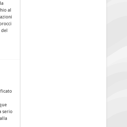
la
hio al
mazioni
procci
 del
ficato
cque
a serio
alla