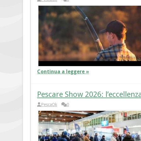
Continua a leggere »
Pescare Show 2026: l’eccellenza
PescaOk
0