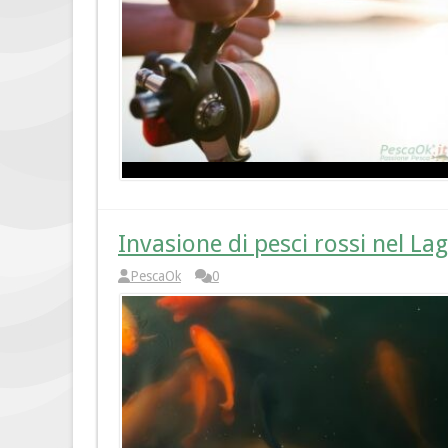
Invasione di pesci rossi nel L
PescaOk
0