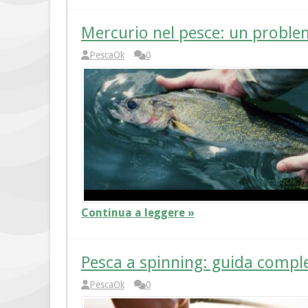
Mercurio nel pesce: un proble
PescaOk
0
Continua a leggere »
Pesca a spinning: guida comple
PescaOk
0