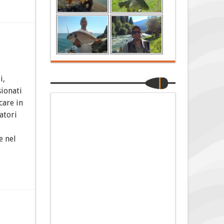
i,
sionati
care in
atori
e nel