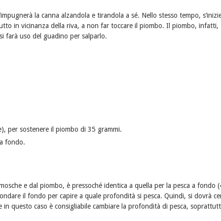
s’impugnerà la canna alzandola e tirandola a sé. Nello stesso tempo, s’inizi
o in vicinanza della riva, a non far toccare il piombo. Il piombo, infatti,
 si farà uso del guadino per salparlo.
), per sostenere il piombo di 35 grammi.
 a fondo.
 mosche e dal piombo, è pressoché identica a quella per la pesca a fondo 
, sondare il fondo per capire a quale profondità si pesca. Quindi, si dovrà ce
 in questo caso è consigliabile cambiare la profondità di pesca, soprattut