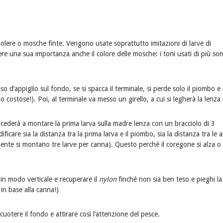
molere o mosche finte. Vengono usate soprattutto imitazioni di larve di
 una sua importanza anche il colore delle mosche: i toni usati di più son
aso d’appiglio sul fondo, se si spacca il terminale, si perde solo il piombo e
no costose!). Poi, al terminale va messo un girello, a cui si legherà la lenz
ocederà a montare la prima larva sulla madre lenza con un bracciolo di 3
ificare sia la distanza tra la prima larva e il piombo, sia la distanza tra le a
lmente si montano tre larve per canna). Questo perché il coregone si alza o
 in modo verticale e recuperare il
nylon
finché non sia ben teso e pieghi la
 in base alla canna!)
cuotere il fondo e attirare così l’attenzione del pesce.