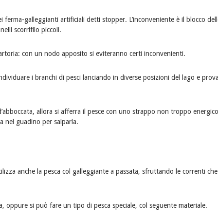
 ferma-galleggianti artificiali detti stopper. L’inconveniente è il blocco del
lli scorrifilo piccoli.
 sartoria: con un nodo apposito si eviteranno certi inconvenienti.
individuare i branchi di pesci lanciando in diverse posizioni del lago e pro
d’abboccata, allora si afferra il pesce con uno strappo non troppo energico
da nel guadino per salparla.
tilizza anche la pesca col galleggiante a passata, sfruttando le correnti che
va, oppure si può fare un tipo di pesca speciale, col seguente materiale.