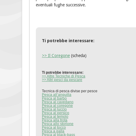
eventuali fughe successive.
Ti potrebbe interessare:
>> Il Coregone
(scheda)
Ti potrebbe interessare:
>> Altre Tecniche di Pesca
>> Altri pesci da pescare
Tecnica di pesca divise per pesce
Pesca all’anguilla
Pesca al barbo
Pesca al cavedano
Pesca al coregone
Pesca al luccio
Pesca al persico
Pesca al temolo
Pesca alla trota
Pesca allo storione
Pesca al tocco
Pesca a galla
Pesca al black-bass