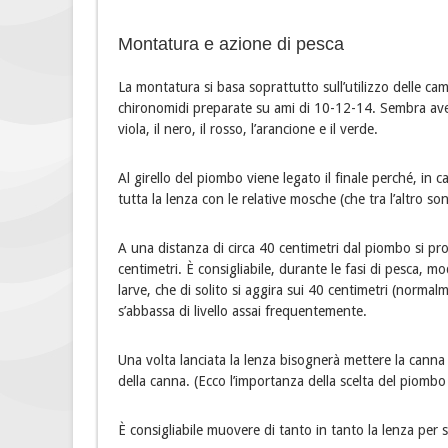
Montatura e azione di pesca
La montatura si basa soprattutto sull’utilizzo delle ca
chironomidi preparate su ami di 10-12-14. Sembra avere
viola, il nero, il rosso, l’arancione e il verde.
Al girello del piombo viene legato il finale perché, in c
tutta la lenza con le relative mosche (che tra l’altro so
A una distanza di circa 40 centimetri dal piombo si pr
centimetri. È consigliabile, durante le fasi di pesca, mod
larve, che di solito si aggira sui 40 centimetri (norma
s’abbassa di livello assai frequentemente.
Una volta lanciata la lenza bisognerà mettere la canna
della canna. (Ecco l’importanza della scelta del piombo
È consigliabile muovere di tanto in tanto la lenza per s