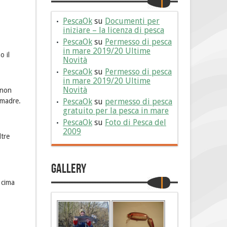
PescaOk
su
Documenti per
iniziare – la licenza di pesca
PescaOk
su
Permesso di pesca
in mare 2019/20 Ultime
o il
Novità
PescaOk
su
Permesso di pesca
in mare 2019/20 Ultime
Novità
 non
a madre.
PescaOk
su
permesso di pesca
gratuito per la pesca in mare
PescaOk
su
Foto di Pesca del
2009
ltre
Gallery
 cima