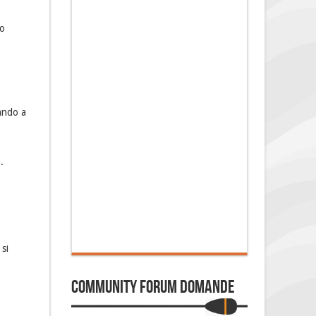
lo
vando a
.
 si
Community Forum Domande