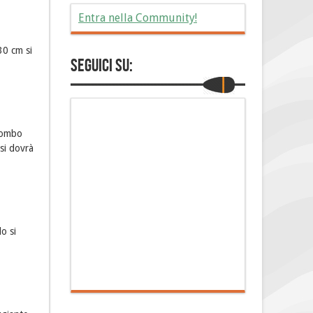
Entra nella Community!
30 cm si
Seguici su:
piombo
 si dovrà
o si