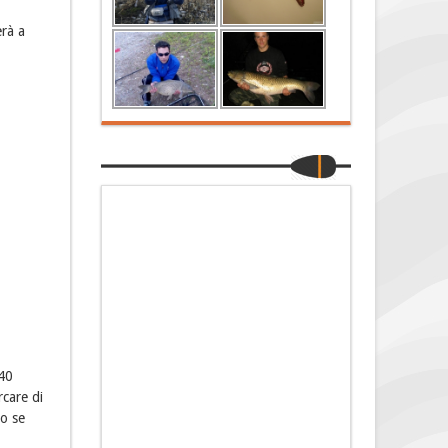
erà a
(40
rcare di
to se