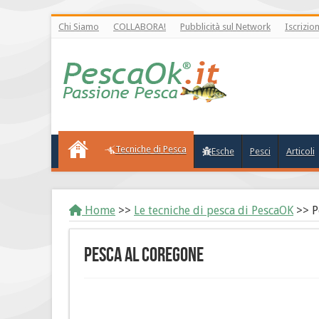
Chi Siamo
COLLABORA!
Pubblicità sul Network
Iscrizio
Tecniche di Pesca
Esche
Pesci
Articoli
Home
>>
Le tecniche di pesca di PescaOK
>>
P
Pesca al Coregone