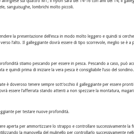
o all’inglese sui quattro MT; il nylon sarà del 14-16 con ami del 14; il galle
ele, sanguisughe, lombrichi molto piccoli.
ndere la presentazione dell’esca in modo molto leggero e quindi si cerche
rso l’alto. Il galleggiante dovrà essere di tipo scorrevole, meglio se è a
 profondità stiamo pescando per essere in pesca. Pescando a caso, può ac
e quindi prima di iniziare la vera pesca è consigliabile l’uso del sondino.
te è doveroso tenere sempre sott’occhio il galleggiante per essere pronti
dovrà essere l’afferrata stando attenti a non spezzare la montatura, magari
leggiante per testare nuove profondità.
ssere aperta per ammortizzare lo strappo e controllare successivamente la 
tilizzando la manovella del mulinello per controllarlo successivamente nell