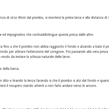
nza di circa 40cm dal piombo, si monterà la prima larva e alla distanza di 
te ed impegnativo che contraddistingue questa pesca dalle altre.
enza fino a che il piombo non abbia raggiunto il fondo e alzando a balzi il 
fondo per attirare l’attenzione del coregone. Poi passando alla vera pesca
 in modo da imitare la schiusa naturale delle larve.
o della barca.
n dito e tirando la lenza facendo si che il piombo si alzi dal fondo e quand
izierà il recupero stando attenti a non farlo andare verso le ancore.