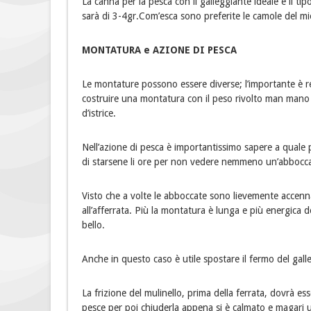
La canna per la pesca con il galleggiante ideale è il tip
sarà di 3-4gr.Com’esca sono preferite le camole del mi
MONTATURA e AZIONE DI PESCA
Le montature possono essere diverse; l’importante è re
costruire una montatura con il peso rivolto man mano ve
d’istrice.
Nell’azione di pesca è importantissimo sapere a quale
di starsene li ore per non vedere nemmeno un’abboccata 
Visto che a volte le abboccate sono lievemente accenna
all’afferrata. Più la montatura è lunga e più energica 
bello.
Anche in questo caso è utile spostare il fermo del gal
La frizione del mulinello, prima della ferrata, dovrà e
pesce per poi chiuderla appena si è calmato e magari u