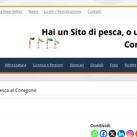
ne Newsletter
News
Login / Registrazione
Contatti
Attrezzatura
Licenza e Regioni
Itinerari
Disabili
Foto
Ricette
esca al Coregone
Condividi: