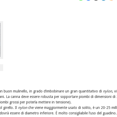
un buon mulinello, in grado d’imbobinare un gran quantitativo di
nylon
, v
tani. La canna deve essere robusta per sopportare piombi di dimensioni di
piombi grossi per poterla mettere in tensione).
 girello. Il
nylon
che viene maggiormente usato di solito, è un 20-25 mill
 dovrà essere di diametro inferiore. È molto consigliabile l’uso del guadino.