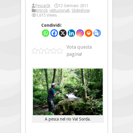
PescaOk
12 Gennaio 2011
Articoli
,
istituzionali
,
Slideshow
1,615 Views
Condividi:
Vota questa
pagina!
A pesca nel rio Val Sorda.