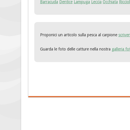
Barracuda
Dentice
Lampuga
Leccia
Occhiata
Riccio
Proponici un articolo sulla pesca al carpione
scrive
Guarda le foto delle catture nella nostra
galleria f