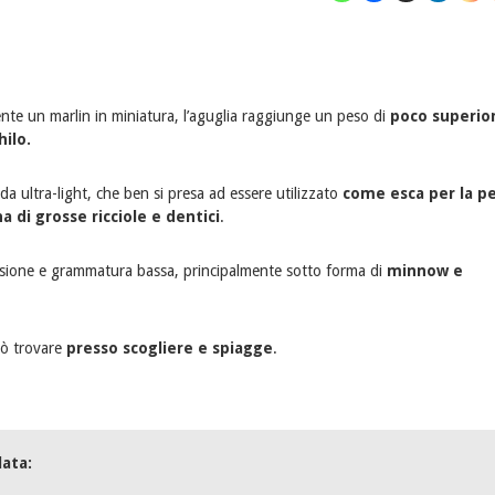
nte un marlin in miniatura, l’aguglia raggiunge un peso di
poco superior
ilo.
da ultra-light, che ben si presa ad essere utilizzato
come esca per la p
na di grosse ricciole e dentici
.
ensione e grammatura bassa, principalmente sotto forma di
minnow e
può trovare
presso scogliere e spiagge
.
lata: