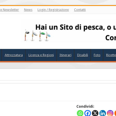
ne Newsletter
News
Login / Registrazione
Contatti
Attrezzatura
Licenza e Regioni
Itinerari
Disabili
Foto
Ricette
Condividi: