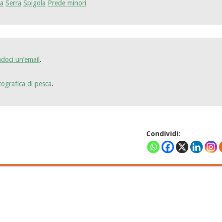
la
Serra
Spigola
Prede minori
ndoci un’email
.
otografica di pesca
.
Condividi: