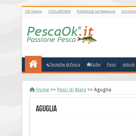
Chi Siamo
COLLABORA!
Pubblicità sul Network
Iscrizio
Tecniche di Pesca
Esche
Pesci
Articoli
Home
>>
Pesci di Mare
>>
Aguglia
Aguglia