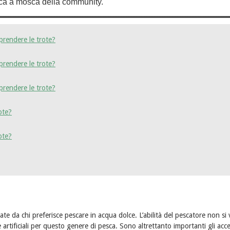
ca a mosca della community.
prendere le trote?
prendere le trote?
prendere le trote?
ote?
ote?
te da chi preferisce pescare in acqua dolce. L’abilità del pescatore non si
 artificiali per questo genere di pesca. Sono altrettanto importanti gli acce