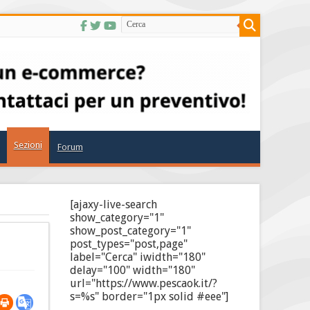
Sezioni
Forum
[ajaxy-live-search
show_category="1"
show_post_category="1"
post_types="post,page"
label="Cerca" iwidth="180"
delay="100" width="180"
url="https://www.pescaok.it/?
s=%s" border="1px solid #eee"]