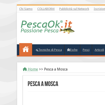
Chi Siamo
COLLABORA!
Pubblicità sul Network
Iscrizio
Tecniche di Pesca
Esche
Pesci
Articoli
Home
>>
Pesca a Mosca
Pesca a Mosca