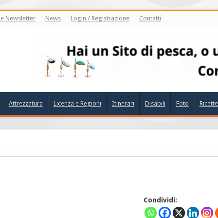
ne Newsletter
News
Login / Registrazione
Contatti
Attrezzatura
Licenza e Regioni
Itinerari
Disabili
Foto
Ricette
Condividi: