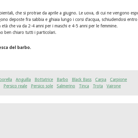
bientali, che si protrae da aprile a giugno. Le uova, di cui ne vengono esp
ono deposte fra sabbia e ghiaia lungo i corsi d’acqua, schiudendosi entr
n età che va da 2-4 anni per i maschi e 4-5 anni per le femmine.
 ben chiaro tutti i particolari.
esca del barbo.
borella
Anguilla
Bottatrice
Barbo
Black Bass
Carpa
Carpione
Persico reale
Persico sole
Salmerino
Tinca
Trota
Vairone