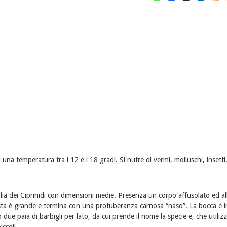
una temperatura tra i 12 e i 18 gradi. Si nutre di vermi, molluschi, insetti
glia dei Ciprinidi con dimensioni medie. Presenza un corpo affusolato ed a
testa è grande e termina con una protuberanza carnosa “naso”. La bocca è i
due paia di barbigli per lato, da cui prende il nome la specie e, che utili