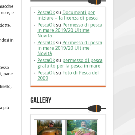
 macchie
PescaOk
su
Documenti per
 nere, e
iniziare – la licenza di pesca
PescaOk
su
Permesso di pesca
dotte.
in mare 2019/20 Ultime
Novità
ndosi in
PescaOk
su
Permesso di pesca
in mare 2019/20 Ultime
Novità
PescaOk
su
permesso di pesca
gratuito per la pesca in mare
stesso
PescaOk
su
Foto di Pesca del
hi, pane
2009
inello,
Gallery
ra più