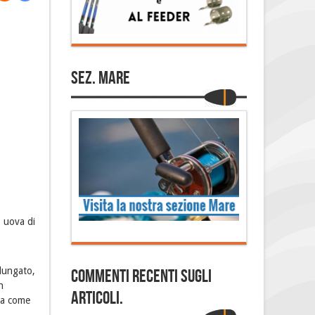
Sez. Mare
, uova di
llungato,
Commenti Recenti sugli
n
articoli.
zza come