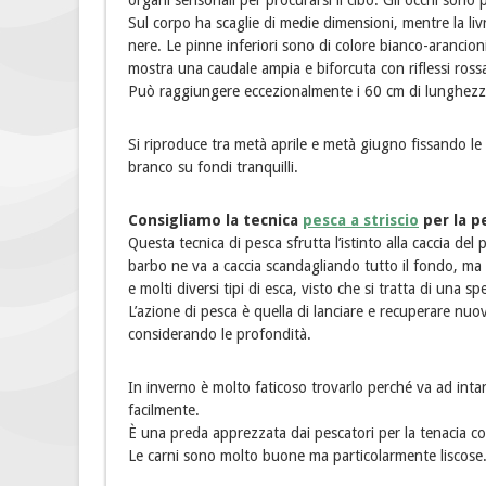
organi sensoriali per procurarsi il cibo. Gli occhi sono p
Sul corpo ha scaglie di medie dimensioni, mentre la livr
nere. Le pinne inferiori sono di colore bianco-arancion
mostra una caudale ampia e biforcuta con riflessi rossa
Può raggiungere eccezionalmente i 60 cm di lunghezza 
Si riproduce tra metà aprile e metà giugno fissando le 
branco su fondi tranquilli.
Consigliamo la tecnica
pesca a striscio
per la p
Questa tecnica di pesca sfrutta l’istinto alla caccia de
barbo ne va a caccia scandagliando tutto il fondo, ma è
e molti diversi tipi di esca, visto che si tratta di una s
L’azione di pesca è quella di lanciare e recuperare nuo
considerando le profondità.
In inverno è molto faticoso trovarlo perché va ad intan
facilmente.
È una preda apprezzata dai pescatori per la tenacia con
Le carni sono molto buone ma particolarmente liscose