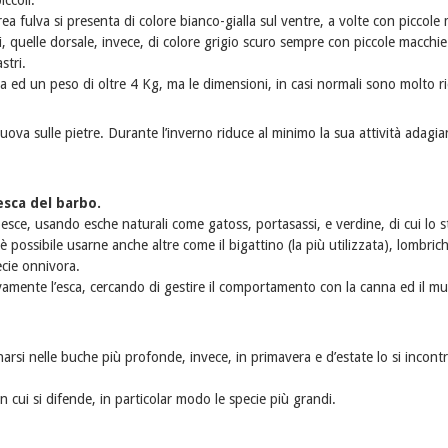
iccoli.
ea fulva si presenta di colore bianco-gialla sul ventre, a volte con piccole
i, quelle dorsale, invece, di colore grigio scuro sempre con piccole macchie
stri.
ed un peso di oltre 4 Kg, ma le dimensioni, in casi normali sono molto ri
uova sulle pietre. Durante l’inverno riduce al minimo la sua attività adagia
esca del barbo.
l pesce, usando esche naturali come gatoss, portasassi, e verdine, di cui lo 
 possibile usarne anche altre come il bigattino (la più utilizzata), lombric
pecie onnivora.
vamente l’esca, cercando di gestire il comportamento con la canna ed il mul
arsi nelle buche più profonde, invece, in primavera e d’estate lo si incont
 cui si difende, in particolar modo le specie più grandi.
.