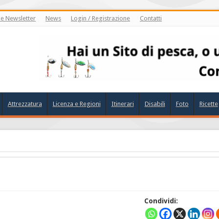
ne Newsletter
News
Login / Registrazione
Contatti
Attrezzatura
Licenza e Regioni
Itinerari
Disabili
Foto
Ricette
Condividi: