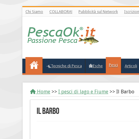
Chi Siamo
COLLABORA!
Pubblicità sul Network
Iscrizio
Pesci
Tecniche di Pesca
Esche
Articoli
Home
>>
I pesci di lago e Fiume
>>
Il Barbo
Il Barbo