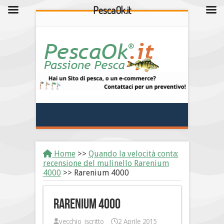
PescaOk.it
Home
>>
Quando la velocità conta:
recensione del mulinello Rarenium
4000
>>
Rarenium 4000
Rarenium 4000
vecchio_iscritto
2 Aprile 2015