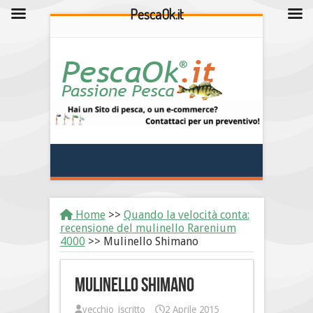
PescaOk.it
Home
>>
Quando la velocità conta:
recensione del mulinello Rarenium
4000
>>
Mulinello Shimano
Mulinello Shimano
vecchio_iscritto
2 Aprile 2015