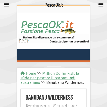
PescaOk.it
Home
>>
Million Dollar Fish: la
sfida per pescare il barramundi
australiano
>>
Banubanu Wilderness
Banubanu Wilderness
vecchio_iscritto
24 Luglio 2015