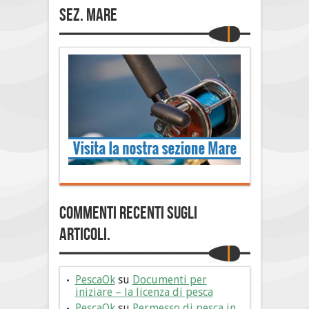
Sez. Mare
Commenti Recenti sugli
articoli.
PescaOk
su
Documenti per
iniziare – la licenza di pesca
PescaOk
su
Permesso di pesca in