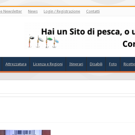
ne Newsletter
News
Login / Registrazione
Contatti
Attrezzatura
Licenza e Regioni
Itinerari
Disabili
Foto
Ricette