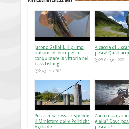
Articoli interessanti
Jacopo Gallelli, il primo
A caccia di…sca
italiano ed europeo a
pesca! Quali acq
conquistare la vittoria nel
28 Giugno 2021
bass fishing
2 Agosto 2021
Pesca zona rossa: risponde
Zona rossa, aran
il Ministero delle Politiche
gialla? Dove pos
Agricole
pescare?