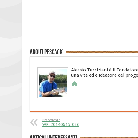
About PescaOk
Alessio Turriziani è il Fondator
una vita ed è ideatore del prog
Precedente
WP_20140615_036