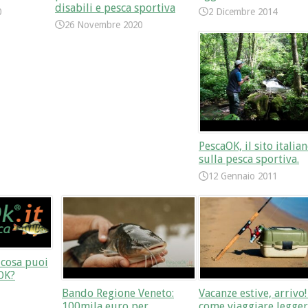
disabili e pesca sportiva
0
2 Dicembre 2014
26 Novembre 2020
PescaOK, il sito italia
sulla pesca sportiva.
12 Gennaio 2011
i cosa puoi
OK?
Bando Regione Veneto:
Vacanze estive, arrivo!
100mila euro per
come viaggiare legger