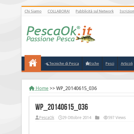
Chi Siamo
COLLABORA!
Pubblicità sul Network
Iscrizio
Tecniche di Pesca
Esche
Pesci
Articoli
Home
>>
WP_20140615_036
WP_20140615_036
PescaOk
29 Ottobre 2014
597 Views