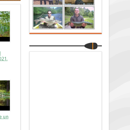
l
021.
re un