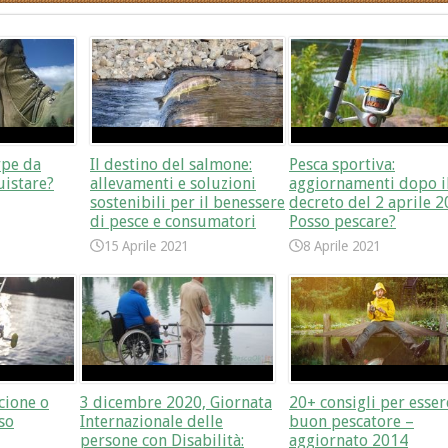
rpe da
Il destino del salmone:
Pesca sportiva:
uistare?
allevamenti e soluzioni
aggiornamenti dopo i
sostenibili per il benessere
decreto del 2 aprile 2
di pesce e consumatori
Posso pescare?
15 Aprile 2021
8 Aprile 2021
cione o
3 dicembre 2020, Giornata
20+ consigli per esse
so
Internazionale delle
buon pescatore –
persone con Disabilità:
aggiornato 2014