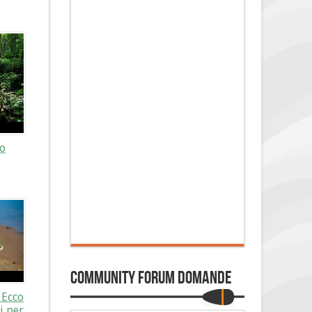
no
Community Forum Domande
 Ecco
i per