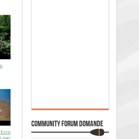
no
Community Forum Domande
 Ecco
i per