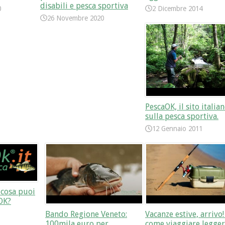
disabili e pesca sportiva
0
2 Dicembre 2014
26 Novembre 2020
PescaOK, il sito italia
sulla pesca sportiva.
12 Gennaio 2011
i cosa puoi
OK?
Bando Regione Veneto:
Vacanze estive, arrivo!
100mila euro per
come viaggiare legger