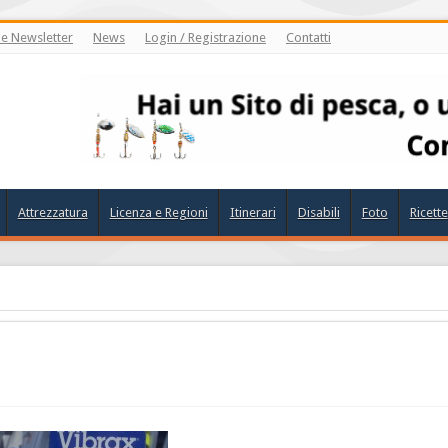
ne Newsletter
News
Login / Registrazione
Contatti
Attrezzatura
Licenza e Regioni
Itinerari
Disabili
Foto
Ricette