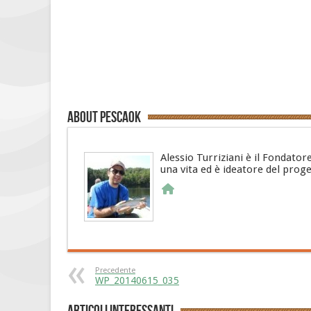
About PescaOk
Alessio Turriziani è il Fondator
una vita ed è ideatore del prog
Precedente
WP_20140615_035