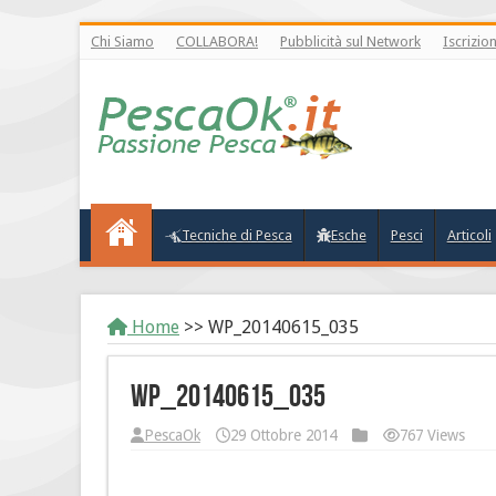
Chi Siamo
COLLABORA!
Pubblicità sul Network
Iscrizio
Tecniche di Pesca
Esche
Pesci
Articoli
Home
>>
WP_20140615_035
WP_20140615_035
PescaOk
29 Ottobre 2014
767 Views