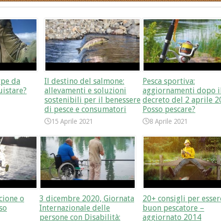
rpe da
Il destino del salmone:
Pesca sportiva:
uistare?
allevamenti e soluzioni
aggiornamenti dopo i
sostenibili per il benessere
decreto del 2 aprile 2
di pesce e consumatori
Posso pescare?
15 Aprile 2021
8 Aprile 2021
cione o
3 dicembre 2020, Giornata
20+ consigli per esse
so
Internazionale delle
buon pescatore –
persone con Disabilità:
aggiornato 2014