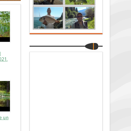
l
021.
re un