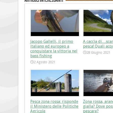
Articoli interessanti
Jacopo Gallelli, il primo
A caccia di…sca
italiano ed europeo a
pesca! Quali acq
conquistare la vittoria nel
28 Giugno 2021
bass fishing
2 Agosto 2021
Pesca zona rossa: risponde
Zona rossa, aran
il Ministero delle Politiche
gialla? Dove pos
Agricole
pescare?