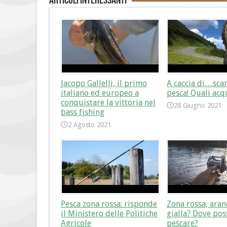
Articoli interessanti
Jacopo Gallelli, il primo
A caccia di…sca
italiano ed europeo a
pesca! Quali acq
conquistare la vittoria nel
28 Giugno 2021
bass fishing
2 Agosto 2021
Pesca zona rossa: risponde
Zona rossa, aran
il Ministero delle Politiche
gialla? Dove pos
Agricole
pescare?