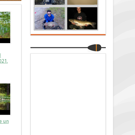
l
021.
re un