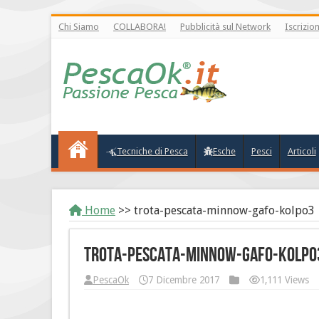
Chi Siamo
COLLABORA!
Pubblicità sul Network
Iscrizio
Tecniche di Pesca
Esche
Pesci
Articoli
Home
>>
trota-pescata-minnow-gafo-kolpo3
trota-pescata-minnow-gafo-kolpo
PescaOk
7 Dicembre 2017
1,111 Views