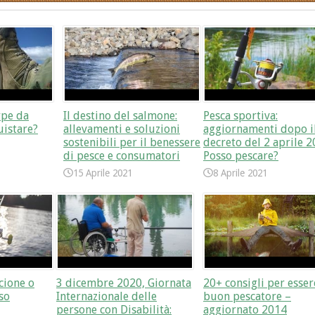
rpe da
Il destino del salmone:
Pesca sportiva:
uistare?
allevamenti e soluzioni
aggiornamenti dopo i
sostenibili per il benessere
decreto del 2 aprile 2
di pesce e consumatori
Posso pescare?
15 Aprile 2021
8 Aprile 2021
cione o
3 dicembre 2020, Giornata
20+ consigli per esse
so
Internazionale delle
buon pescatore –
persone con Disabilità:
aggiornato 2014