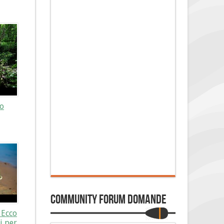
no
Community Forum Domande
 Ecco
i per