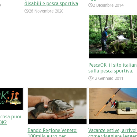
disabili e pesca sportiva
0
2 Dicembre 2014
26 Novembre 2020
PescaOK, il sito italia
sulla pesca sportiva.
12 Gennaio 2011
i cosa puoi
OK?
Bando Regione Veneto:
Vacanze estive, arrivo!
100mila euro per
come viaggiare legger