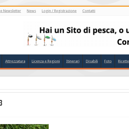
ne Newsletter
News
Login / Registrazione
Contatti
Attrezzatura
Licenza e Regioni
Itinerari
Disabili
Foto
Ricette
3