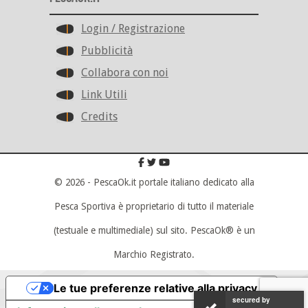
Login / Registrazione
Pubblicità
Collabora con noi
Link Utili
Credits
© 2026 - PescaOk.it portale italiano dedicato alla
Pesca Sportiva è proprietario di tutto il materiale
(testuale e multimediale) sul sito. PescaOk® è un
Marchio Registrato.
Scroll To Top
Le tue preferenze relative alla privacy
secured by
secured by