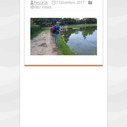
PescaOk
7 Dicembre 2017
982 Views