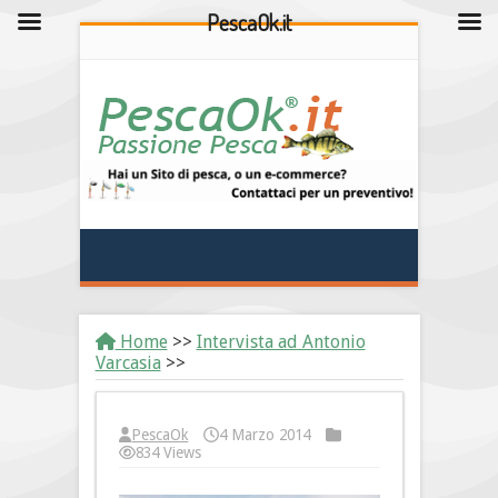
PescaOk.it
Home
>>
Intervista ad Antonio
Varcasia
>>
PescaOk
4 Marzo 2014
834 Views