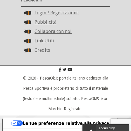
Login / Registrazione
Pubblicità
Collabora con noi
Link Utili
Credits
© 2026 - PescaOk.it portale italiano dedicato alla
Pesca Sportiva è proprietario di tutto il materiale
(testuale e multimediale) sul sito. PescaOk® è un
Marchio Registrato.
Scroll To Top
Le tue preferenze relative alla privacy
secured by
secured by