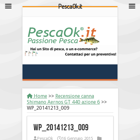
PescaOk.it
Home
>>
Recensione canna
Shimano Aernos GT 440 azione 6
>>
WP_20141213_009
WP_20141213_009
PescaOk
16 Gennaio 2015