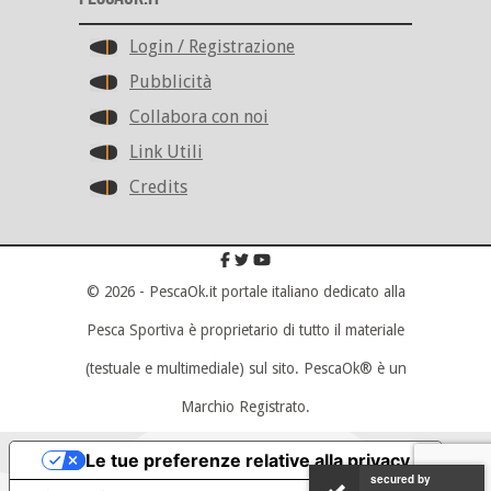
Login / Registrazione
Pubblicità
Collabora con noi
Link Utili
Credits
© 2026 - PescaOk.it portale italiano dedicato alla
Pesca Sportiva è proprietario di tutto il materiale
(testuale e multimediale) sul sito. PescaOk® è un
Marchio Registrato.
Scroll To Top
Le tue preferenze relative alla privacy
secured by
secured by