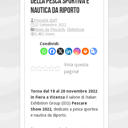
della pesca sportiva e
nautica da riporto
PescaOk staff
22 Settembre 2022
News da PescaOk
,
Slideshow
3,482 Views
Condividi:
Vota questa
pagina!
Torna dal 18 al 20 novembre 2022
in Fiera a Vicenza
il salone di Italian
Exhibition Group (IEG)
Pescare
Show 2022
, dedicato a pesca sportiva
e nautica da diporto.