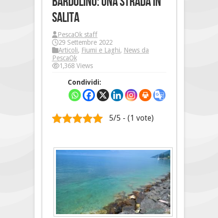
Bardolino: una strada in
salita
PescaOk staff
29 Settembre 2022
Articoli
,
Fiumi e Laghi
,
News da
PescaOk
1,368 Views
Condividi:
5/5 - (1 vote)