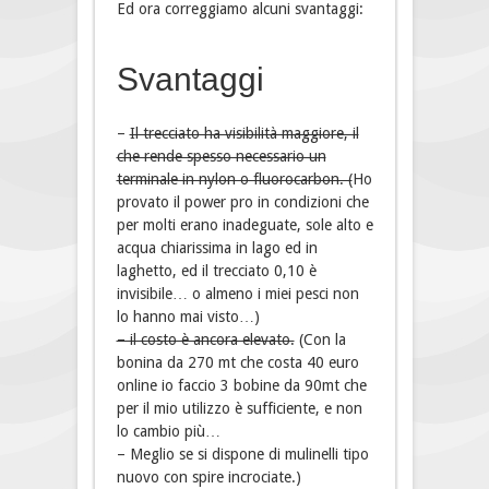
Ed ora correggiamo alcuni svantaggi:
Svantaggi
–
Il trecciato ha visibilità maggiore, il
che rende spesso necessario un
terminale in nylon o fluorocarbon. (
Ho
provato il power pro in condizioni che
per molti erano inadeguate, sole alto e
acqua chiarissima in lago ed in
laghetto, ed il trecciato 0,10 è
invisibile… o almeno i miei pesci non
lo hanno mai visto…)
– il costo è ancora elevato.
(Con la
bonina da 270 mt che costa 40 euro
online io faccio 3 bobine da 90mt che
per il mio utilizzo è sufficiente, e non
lo cambio più…
– Meglio se si dispone di mulinelli tipo
nuovo con spire incrociate.)