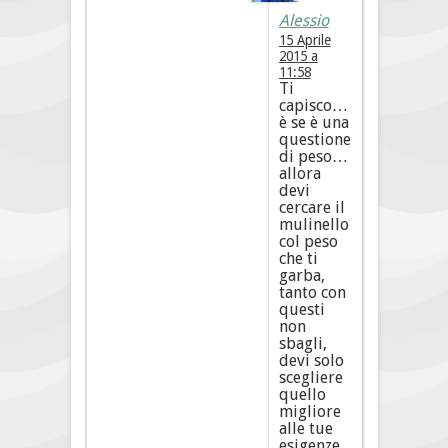
Alessio
15 Aprile
2015 a
11:58
Ti
capisco…
è se è una
questione
di peso…
allora
devi
cercare il
mulinello
col peso
che ti
garba,
tanto con
questi
non
sbagli,
devi solo
scegliere
quello
migliore
alle tue
esigenze.