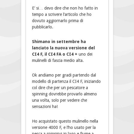
E’ si… devo dire che non ho fatto in
tempo a scrivere l’articolo che ho
dovuto aggiornarlo prima di
pubblicarlo.
Shimano in settembre ha
lanciato la nuova versione del
CI4 F, il CI4 FA o CI4 +
uno dei
mulinelli di fascia medio alta.
Ok andiamo per gradi partendo dal
modello di partenza il CI4 F, iniziando
col dire che per un pescatore a
spinning dovrebbe provarlo almeno
una volta, solo per vedere che
sensazioni ha!
Ho acquistato questo mulinello nella
versione 4000 F, e l’ho usato per la
pesca a spinning in lago e fiume a