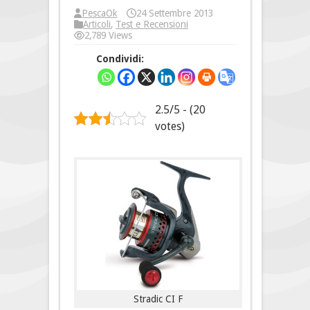
PescaOk
24 Settembre 2013
Articoli
,
Test e Recensioni
2,789 Views
Condividi:
2.5/5 - (20
votes)
Stradic CI F