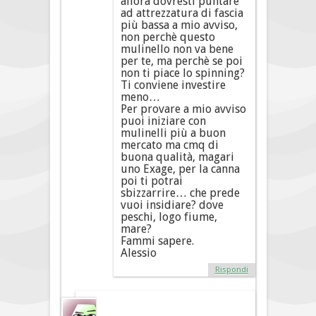
allora dovresti puntare
ad attrezzatura di fascia
più bassa a mio avviso,
non perchè questo
mulinello non va bene
per te, ma perchè se poi
non ti piace lo spinning?
Ti conviene investire
meno…
Per provare a mio avviso
puoi iniziare con
mulinelli più a buon
mercato ma cmq di
buona qualità, magari
uno Exage, per la canna
poi ti potrai
sbizzarrire… che prede
vuoi insidiare? dove
peschi, logo fiume,
mare?
Fammi sapere.
Alessio
Rispondi