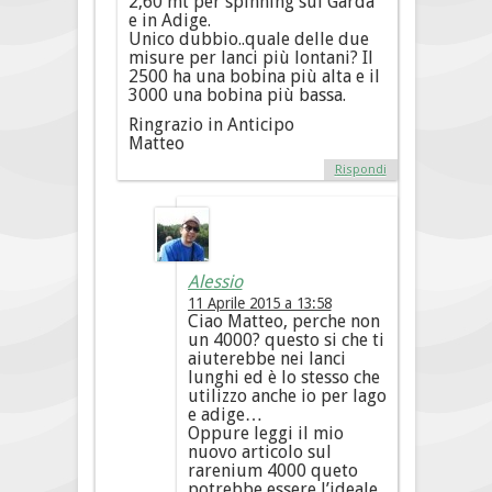
2,60 mt per spinning sul Garda
e in Adige.
Unico dubbio..quale delle due
misure per lanci più lontani? Il
2500 ha una bobina più alta e il
3000 una bobina più bassa.
Ringrazio in Anticipo
Matteo
Rispondi
Alessio
11 Aprile 2015 a 13:58
Ciao Matteo, perche non
un 4000? questo si che ti
aiuterebbe nei lanci
lunghi ed è lo stesso che
utilizzo anche io per lago
e adige…
Oppure leggi il mio
nuovo articolo sul
rarenium 4000 queto
potrebbe essere l’ideale,