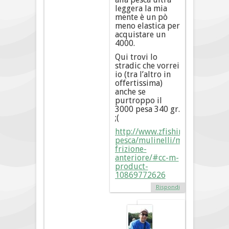
leggera la mia
mente è un pò
meno elastica per
acquistare un
4000.
Qui trovi lo
stradic che vorrei
io (tra l’altro in
offertissima)
anche se
purtroppo il
3000 pesa 340 gr.
;(
http://www.zfishing.it/prodotti
pesca/mulinelli/mulinelli-
frizione-
anteriore/#cc-m-
product-
10869772626
Rispondi