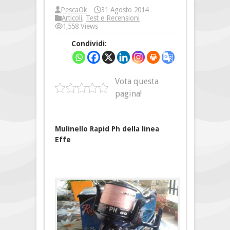
PescaOk
31 Agosto 2014
Articoli
,
Test e Recensioni
1,558 Views
Condividi:
Vota questa
pagina!
Mulinello Rapid Ph della linea
Effe