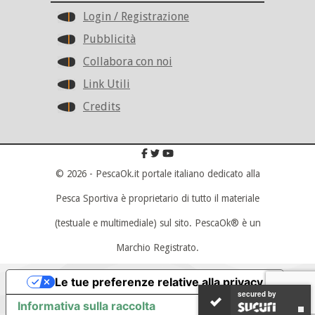
Login / Registrazione
Pubblicità
Collabora con noi
Link Utili
Credits
© 2026 - PescaOk.it portale italiano dedicato alla
Pesca Sportiva è proprietario di tutto il materiale
(testuale e multimediale) sul sito. PescaOk® è un
Marchio Registrato.
Scroll To Top
Le tue preferenze relative alla privacy
secured by
secured by
Informativa sulla raccolta