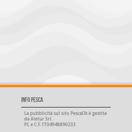
Info Pesca
La pubblicità sul sito PescaOk è gestita
da Aletur Srl.
P.I. e C.F. IT04948890233