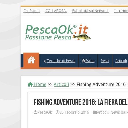
Chi Siamo
COLLABORA!
Pubblicità sul Network
Iscrizio
Tecniche di Pesca
Esche
Pesci
Articoli
Home
>>
Articoli
>>
Fishing Adventure 2016: l
Fishing Adventure 2016: la fiera de
PescaOk
26 Febbraio 2016
Articoli
,
News da 