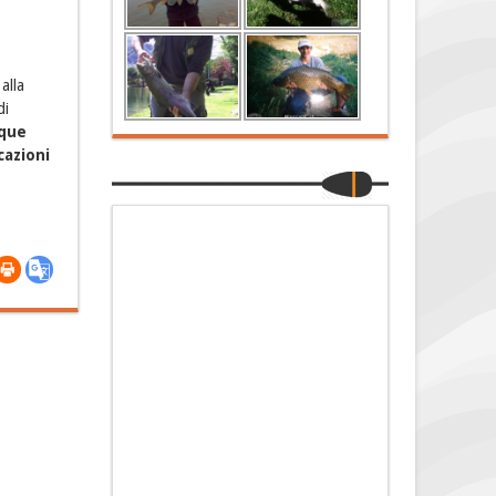
alla
di
cque
azioni