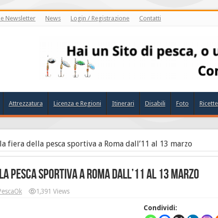
ne Newsletter
News
Login / Registrazione
Contatti
Attrezzatura
Licenza e Regioni
Itinerari
Disabili
Foto
Ricette
a fiera della pesca sportiva a Roma dall’11 al 13 marzo
lla pesca sportiva a Roma dall’11 al 13 marzo
PescaOk
1,391 Views
Condividi: