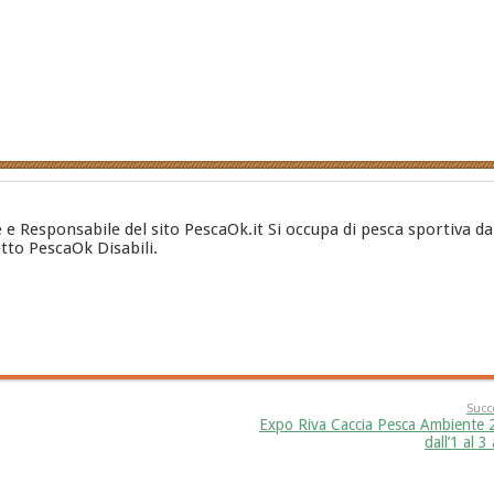
e e Responsabile del sito PescaOk.it Si occupa di pesca sportiva da
etto PescaOk Disabili.
Succ
Expo Riva Caccia Pesca Ambiente 
dall’1 al 3 