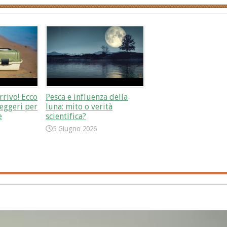
rrivo! Ecco
Pesca e influenza della
eggeri per
luna: mito o verità
e
scientifica?
5 Giugno 2026