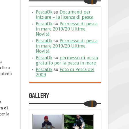
PescaOk
su
Documenti per
iniziare – la licenza di pesca
PescaOk
su
Permesso di pesca
in mare 2019/20 Ultime
Novità
PescaOk
su
Permesso di pesca
in mare 2019/20 Ultime
Novità
PescaOk
su
permesso di pesca
ma
gratuito per la pesca in mare
 fiera
PescaOk
su
Foto di Pesca del
mpianto
2009
Gallery
a
ra di
per la