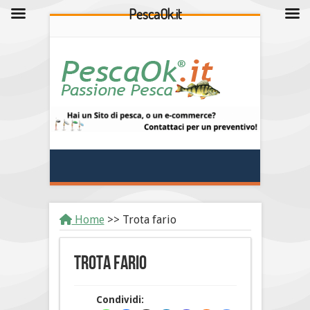
PescaOk.it
Home
>>
Trota fario
Trota fario
Condividi: