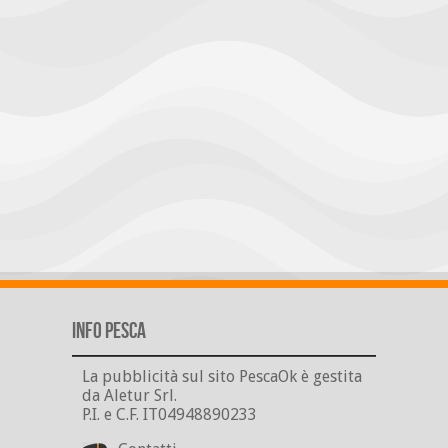
Info Pesca
La pubblicità sul sito PescaOk è gestita
da Aletur Srl.
P.I. e C.F. IT04948890233