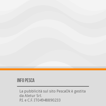
Info Pesca
La pubblicità sul sito PescaOk è gestita
da Aletur Srl.
P.I. e C.F. IT04948890233