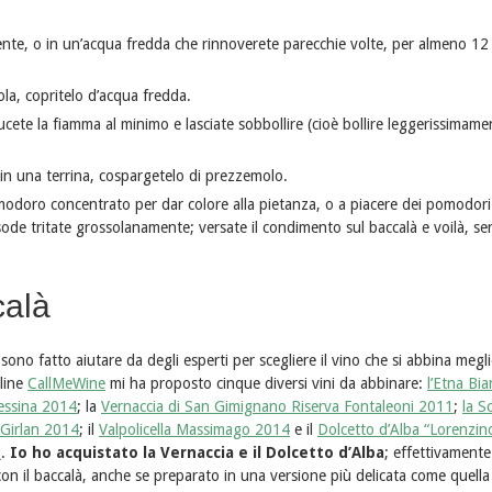
ente, o in un’acqua fredda che rinnoverete parecchie volte, per almeno 12
ola, copritelo d’acqua fredda.
ucete la fiamma al minimo e lasciate sobbollire (cioè bollire leggerissimame
 in una terrina, cospargetelo di prezzemolo.
modoro concentrato per dar colore alla pietanza, o a piacere dei pomodori
ode tritate grossolanamente; versate il condimento sul baccalà e voilà, ser
calà
sono fatto aiutare da degli esperti per scegliere il vino che si abbina megli
nline
CallMeWine
mi ha proposto cinque diversi vini da abbinare:
l’Etna Bia
essina 2014
; la
Vernaccia di San Gimignano Riserva Fontaleoni 2011
;
la S
 Girlan 2014
; il
Valpolicella Massimago 2014
e il
Dolcetto d’Alba “Lorenzin
5
.
Io ho acquistato la Vernaccia e il Dolcetto d’Alba
; effettivamente
n il baccalà, anche se preparato in una versione più delicata come quella