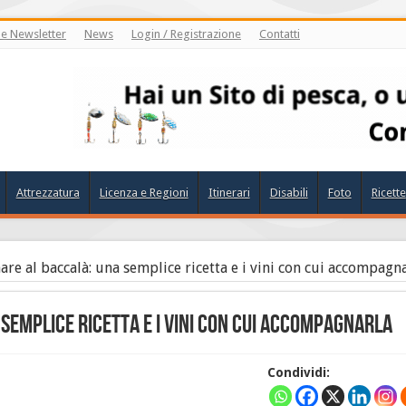
ne Newsletter
News
Login / Registrazione
Contatti
Attrezzatura
Licenza e Regioni
Itinerari
Disabili
Foto
Ricette
re al baccalà: una semplice ricetta e i vini con cui accompagn
 semplice ricetta e i vini con cui accompagnarla
Condividi: