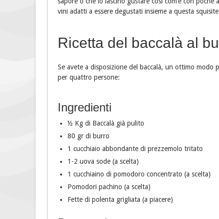
sapore o che lo lascino gustare così com’è con poche 
vini adatti a essere degustati insieme a questa squisit
Ricetta del baccalà al bu
Se avete a disposizione del baccalà, un ottimo modo p
per quattro persone:
Ingredienti
½ Kg di Baccalà già pulito
80 gr di burro
1 cucchiaio abbondante di prezzemolo tritato
1-2 uova sode (a scelta)
1 cucchiaino di pomodoro concentrato (a scelta)
Pomodori pachino (a scelta)
Fette di polenta grigliata (a piacere)