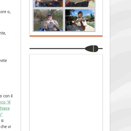
 ore o,
nte,
vite
o con il
nco “A’
chiava
o”
 si
 che vi