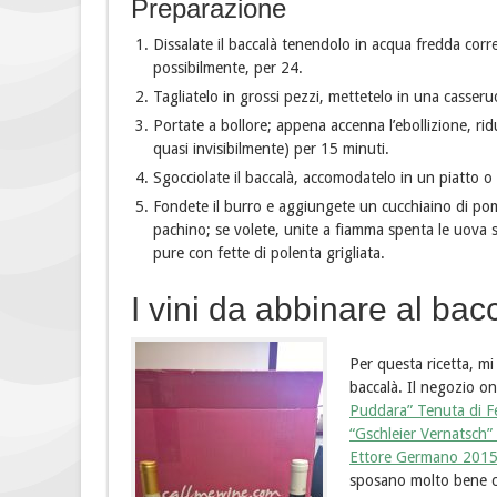
Preparazione
Dissalate il baccalà tenendolo in acqua fredda corr
possibilmente, per 24.
Tagliatelo in grossi pezzi, mettetelo in una casseru
Portate a bollore; appena accenna l’ebollizione, rid
quasi invisibilmente) per 15 minuti.
Sgocciolate il baccalà, accomodatelo in un piatto o
Fondete il burro e aggiungete un cucchiaino di po
pachino; se volete, unite a fiamma spenta le uova s
pure con fette di polenta grigliata.
I vini da abbinare al bac
Per questa ricetta, mi 
baccalà. Il negozio o
Puddara” Tenuta di F
“Gschleier Vernatsch”
Ettore Germano 201
sposano molto bene co