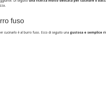
aggiunte. Di seguito
una ricetta molto delicata per cucinare il bac
ezza.
rro fuso
er cucinarlo è al burro fuso. Ecco di seguito una
gustosa e semplice ri