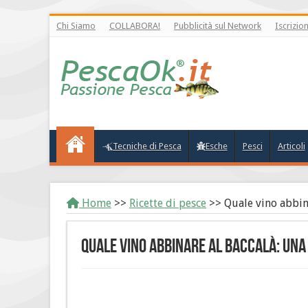
Chi Siamo
COLLABORA!
Pubblicità sul Network
Iscrizio
Tecniche di Pesca
Esche
Pesci
Articoli
Home
>>
Ricette di pesce
>>
Quale vino abbina
Quale vino abbinare al baccalà: una