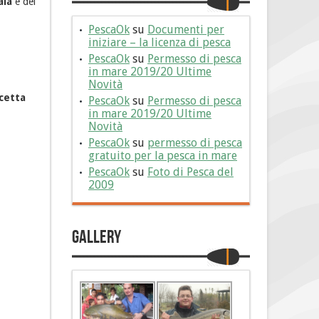
calà
e dei
PescaOk
su
Documenti per
iniziare – la licenza di pesca
PescaOk
su
Permesso di pesca
in mare 2019/20 Ultime
Novità
cetta
PescaOk
su
Permesso di pesca
in mare 2019/20 Ultime
Novità
PescaOk
su
permesso di pesca
gratuito per la pesca in mare
PescaOk
su
Foto di Pesca del
2009
Gallery