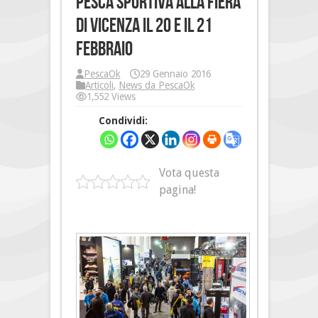
pesca sportiva alla Fiera
di Vicenza il 20 e il 21
febbraio
PescaOk
29 Gennaio 2016
Articoli
,
News da PescaOk
1,552 Views
Condividi:
Vota questa
pagina!