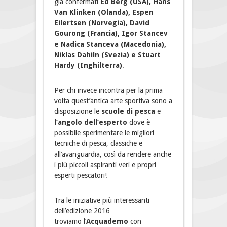
già confermati
Ed Berg (USA), Hans
Van Klinken (Olanda), Espen
Eilertsen (Norvegia), David
Gourong (Francia), Igor Stancev
e Nadica Stanceva (Macedonia),
Niklas Dahiln (Svezia) e Stuart
Hardy (Inghilterra)
.
Per chi invece incontra per la prima
volta quest’antica arte sportiva sono a
disposizione le
scuole di pesca
e
l’angolo dell’esperto
dove è
possibile sperimentare le migliori
tecniche di pesca, classiche e
all’avanguardia, così da rendere anche
i più piccoli aspiranti veri e propri
esperti pescatori!
Tra le iniziative più interessanti
dell’edizione 2016
troviamo l’
Acquademo
con