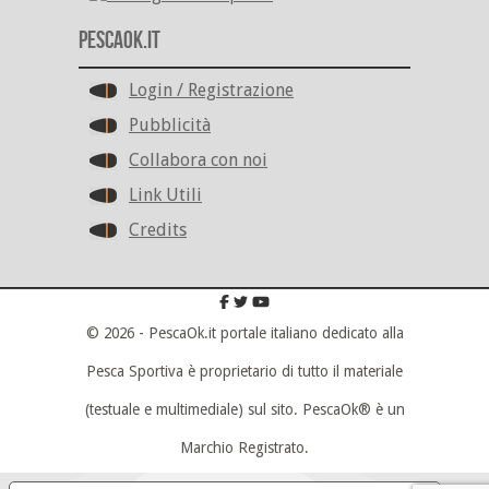
PescaOk.it
Login / Registrazione
Pubblicità
Collabora con noi
Link Utili
Credits
© 2026 - PescaOk.it portale italiano dedicato alla
Pesca Sportiva è proprietario di tutto il materiale
(testuale e multimediale) sul sito. PescaOk® è un
Marchio Registrato.
Scroll To Top