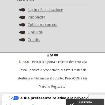
Login / Registrazione
Pubblicità
Collabora con noi
Link Utili
Credits
© 2026 - PescaOk.it portale italiano dedicato alla
Pesca Sportiva è proprietario di tutto il materiale
(testuale e multimediale) sul sito. PescaOk® è un
Marchio Registrato.
Scroll To Top
Le tue preferenze relative alla privacy
secured by
secured by