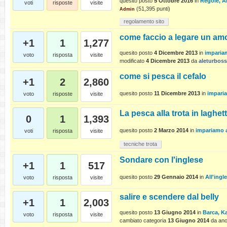
quesito posto
5 Ottobre 2016
in
Regole, A
voti
risposte
visite
(
51,395
punti)
Admin
regolamento sito
come faccio a legare un am
+1
1
1,277
quesito posto
4 Dicembre 2013
in
imparia
voto
risposta
visite
modificato
4 Dicembre 2013
da
aleturboss
come si pesca il cefalo
+1
2
2,860
quesito posto
11 Dicembre 2013
in
impari
voto
risposte
visite
La pesca alla trota in laghet
0
1
1,393
quesito posto
2 Marzo 2014
in
impariamo 
voti
risposta
visite
tecniche trota
Sondare con l'inglese
+1
1
517
quesito posto
29 Gennaio 2014
in
All'ingl
voto
risposta
visite
salire e scendere dal belly
+1
1
2,003
quesito posto
13 Giugno 2014
in
Barca, Ka
voto
risposta
visite
cambiato categoria
13 Giugno 2014
da
an