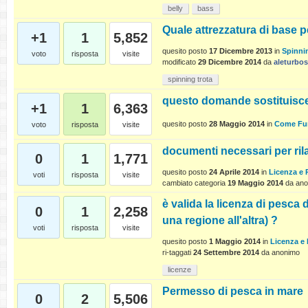
belly
bass
Quale attrezzatura di base p
+1
1
5,852
quesito posto
17 Dicembre 2013
in
Spinni
voto
risposta
visite
modificato
29 Dicembre 2014
da
aleturbo
spinning trota
questo domande sostituisce
+1
1
6,363
quesito posto
28 Maggio 2014
in
Come Fu
voto
risposta
visite
documenti necessari per ril
0
1
1,771
quesito posto
24 Aprile 2014
in
Licenza e
voti
risposta
visite
cambiato categoria
19 Maggio 2014
da
ano
è valida la licenza di pesca 
0
1
2,258
una regione all'altra) ?
voti
risposta
visite
quesito posto
1 Maggio 2014
in
Licenza e
ri-taggati
24 Settembre 2014
da
anonimo
licenze
Permesso di pesca in mare
0
2
5,506