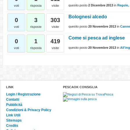
quesito posto
2 Dicembre 2013
in
Regole, 
voti
risposta
visite
Bolognesi alcedo
0
3
303
quesito posto
20 Novembre 2013
in
Canne 
voti
risposte
visite
Come si pesca ad inglese
0
1
419
quesito posto
20 Novembre 2013
in
All'in
voti
risposta
visite
LINK
PESCAOK CONSIGLIA
Login / Registrazione
Contatti
Pubblicità
Condizioni & Privacy Policy
Link Utili
Sitemaps
Credits