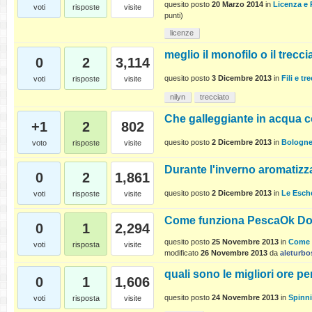
quesito posto
20 Marzo 2014
in
Licenza e
voti
risposte
visite
punti)
licenze
meglio il monofilo o il trecc
0
2
3,114
quesito posto
3 Dicembre 2013
in
Fili e tre
voti
risposte
visite
nilyn
trecciato
Che galleggiante in acqua c
+1
2
802
quesito posto
2 Dicembre 2013
in
Bologn
voto
risposte
visite
Durante l'inverno aromatizza
0
2
1,861
quesito posto
2 Dicembre 2013
in
Le Esch
voti
risposte
visite
Come funziona PescaOk Dom
0
1
2,294
quesito posto
25 Novembre 2013
in
Come 
voti
risposta
visite
modificato
26 Novembre 2013
da
aleturbo
quali sono le migliori ore pe
0
1
1,606
quesito posto
24 Novembre 2013
in
Spinn
voti
risposta
visite