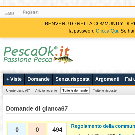
Registrati
Login
BENVENUTO NELLA COMMUNITY DI PESCAOK.i
la password
Clicca Qui.
Se hai 
+ Viste
Domande
Senza risposta
Argomenti
Fai
Utente gianca67
Attività recente
Tutte le domande
Tutte le risposte
Domande di gianca67
Regolamento della commun
0
0
494