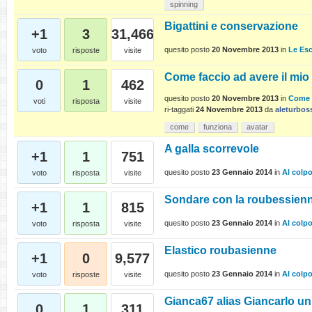
spinning
Bigattini e conservazione
+1
3
31,466
quesito posto
20 Novembre 2013
in
Le Es
voto
risposte
visite
Come faccio ad avere il mi
0
1
462
quesito posto
20 Novembre 2013
in
Come 
voti
risposta
visite
ri-taggati
24 Novembre 2013
da
aleturbos
come
funziona
avatar
A galla scorrevole
+1
1
751
quesito posto
23 Gennaio 2014
in
Al colp
voto
risposta
visite
Sondare con la roubessien
+1
1
815
quesito posto
23 Gennaio 2014
in
Al colp
voto
risposta
visite
Elastico roubasienne
+1
0
9,577
quesito posto
23 Gennaio 2014
in
Al colp
voto
risposte
visite
Gianca67 alias Giancarlo u
0
1
311