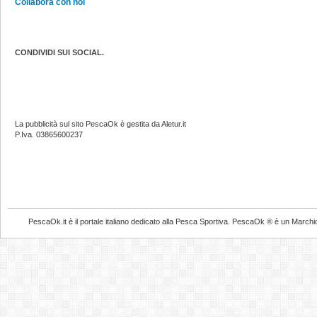
Collabora con noi
CONDIVIDI SUI SOCIAL.
La pubblicità sul sito PescaOk è gestita da Aletur.it
P.Iva. 03865600237
PescaOk.it è il portale italiano dedicato alla Pesca Sportiva. PescaOk ® è un Marchio Reg