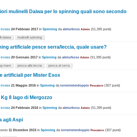
liori mulinelli Daiwa per lo spinning quali sono secondo
 inviata
24 Febbraio 2017
in
Spinning
da
aleturboss
(
51,395
punti)
Admin
li daiwa
mulinelli spinning
ing artificiale pesce serra/leccia, quale usare?
 inviata
20 Gennaio 2017
in
Spinning
da
aleturboss
(
51,395
punti)
Admin
ng mare
pesca alla leccia
pesca al serra
 artificiali per Mister Esox
 inviata
21 Maggio 2016
in
Spinning
da
torrenteterdoppio
(
307
punti)
Pescatore
 Kg 8 lago di Mergozzo
 inviata
24 Febbraio 2016
in
Spinning
da
aleturboss
(
51,395
punti)
Admin
 agli Aspi
posto
11 Dicembre 2015
in
Spinning
da
torrenteterdoppio
(
307
punti)
Pescatore