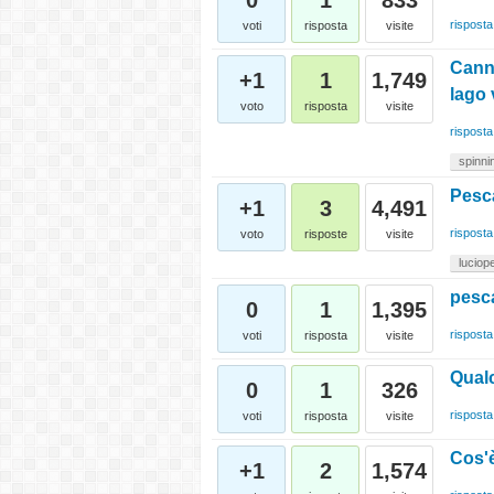
0
1
833
risposta
voti
risposta
visite
Canna
+1
1
1,749
lago 
voto
risposta
visite
risposta
spinni
Pesca
+1
3
4,491
risposta
voto
risposte
visite
luciop
pesca
0
1
1,395
risposta
voti
risposta
visite
Qual
0
1
326
risposta
voti
risposta
visite
Cos'è
+1
2
1,574