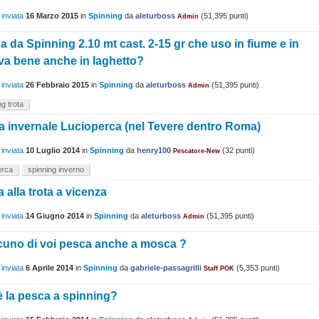
 inviata
16 Marzo 2015
in
Spinning
da
aleturboss
(
51,395
punti)
Admin
 da Spinning 2.10 mt cast. 2-15 gr che uso in fiume e in
va bene anche in laghetto?
 inviata
26 Febbraio 2015
in
Spinning
da
aleturboss
(
51,395
punti)
Admin
ng trota
 invernale Lucioperca (nel Tevere dentro Roma)
 inviata
10 Luglio 2014
in
Spinning
da
henry100
(
32
punti)
Pescatore-New
erca
spinning inverno
 alla trota a vicenza
 inviata
14 Giugno 2014
in
Spinning
da
aleturboss
(
51,395
punti)
Admin
cuno di voi pesca anche a mosca ?
 inviata
6 Aprile 2014
in
Spinning
da
gabriele-passagrilli
(
5,353
punti)
Staff POK
 la pesca a spinning?