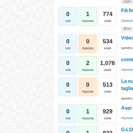
aspio
Fili f
0
1
774
risposta
voti
risposta
visite
fili fini
Video
0
0
534
quesito 
voti
risposte
visite
come
0
2
1,076
risposta
voti
risposte
visite
La nu
0
0
513
taglia
voti
risposte
visite
quesito 
Aspi 
0
1
929
risposta
voti
risposta
visite
G-LO