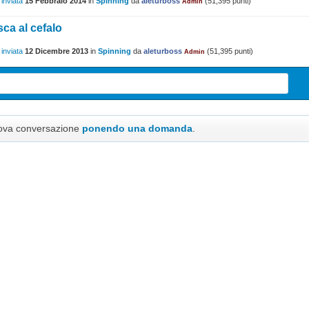
 inviata
15 Febbraio 2014
in
Spinning
da
aleturboss
(
51,395
punti)
Admin
sca al cefalo
 inviata
12 Dicembre 2013
in
Spinning
da
aleturboss
(
51,395
punti)
Admin
uova conversazione
ponendo una domanda
.