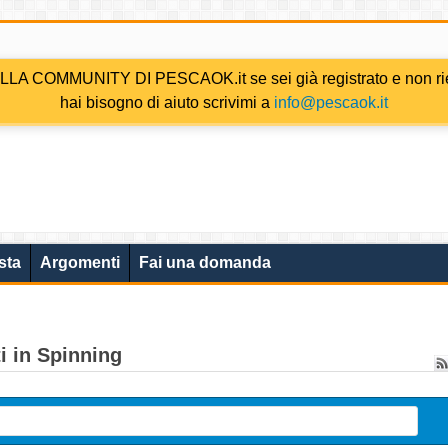
COMMUNITY DI PESCAOK.it se sei già registrato e non riesc
hai bisogno di aiuto scrivimi a
info@pescaok.it
sta
Argomenti
Fai una domanda
i in Spinning