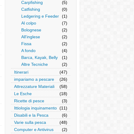
Carpfishing
(5)
Catfishing
(0)
Ledgering e Feeder
(1)
Al colpo
(7)
Bolognese
(2)
All'inglese
(2)
Fissa
(2)
A fondo
(4)
Barca, Kayak, Belly
(1)
Altre Tecniche
(2)
Itinerari
(47)
impariamo a pescare
(26)
Attrezzature Materiali
(58)
Le Esche
(18)
Ricette di pesce
(3)
Ittiologia inquinamento
(11)
Disabili e la Pesca
(6)
Varie sulla pesca
(48)
Computer e Antivirus
(2)