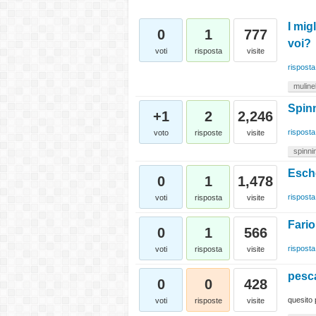
I mig
0
1
777
voi?
voti
risposta
visite
risposta
mulinel
Spinn
+1
2
2,246
risposta
voto
risposte
visite
spinni
Esche
0
1
1,478
risposta
voti
risposta
visite
Fario
0
1
566
risposta
voti
risposta
visite
pesca
0
0
428
quesito 
voti
risposte
visite