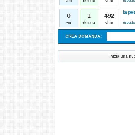
risposta
voto
risposte
visite
la pe
0
1
492
risposta
voti
risposta
visite
CREA DOMANDA:
Inizia una n