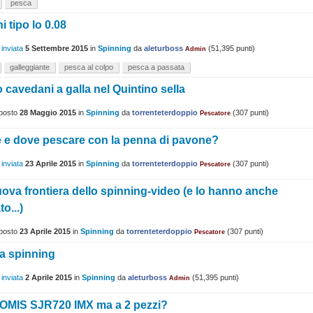
pesca
ini tipo lo 0.08
 inviata
5 Settembre 2015
in
Spinning
da
aleturboss
(
51,395
punti)
Admin
galleggiante
pesca al colpo
pesca a passata
 cavedani a galla nel Quintino sella
posto
28 Maggio 2015
in
Spinning
da
torrenteterdoppio
(
307
punti)
Pescatore
 e dove pescare con la penna di pavone?
 inviata
23 Aprile 2015
in
Spinning
da
torrenteterdoppio
(
307
punti)
Pescatore
ova frontiera dello spinning-video (e lo hanno anche
to...)
posto
23 Aprile 2015
in
Spinning
da
torrenteterdoppio
(
307
punti)
Pescatore
a spinning
 inviata
2 Aprile 2015
in
Spinning
da
aleturboss
(
51,395
punti)
Admin
OMIS SJR720 IMX ma a 2 pezzi?