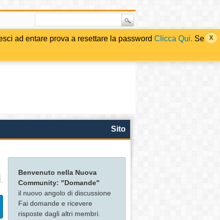
i ad entare prova a resettare la password
Clicca Qui.
Se
Sito
Benvenuto nella Nuova
Community: "Domande"
il nuovo angolo di discussione
Fai domande e ricevere
risposte dagli altri membri.