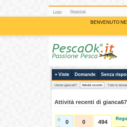
Registrati
Login
BENVENUTO NELLA 
+ Viste
Domande
Senza rispo
Utente gianca67
Attività recente
Tutte le doma
Attività recenti di gianca67
Rego
0
0
494