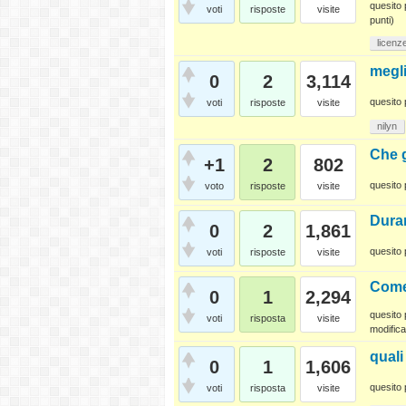
quesito 
voti
risposte
visite
punti)
licenz
megli
0
2
3,114
quesito 
voti
risposte
visite
nilyn
Che g
+1
2
802
quesito 
voto
risposte
visite
Duran
0
2
1,861
quesito 
voti
risposte
visite
Come
0
1
2,294
quesito 
voti
risposta
visite
modifica
quali
0
1
1,606
quesito 
voti
risposta
visite