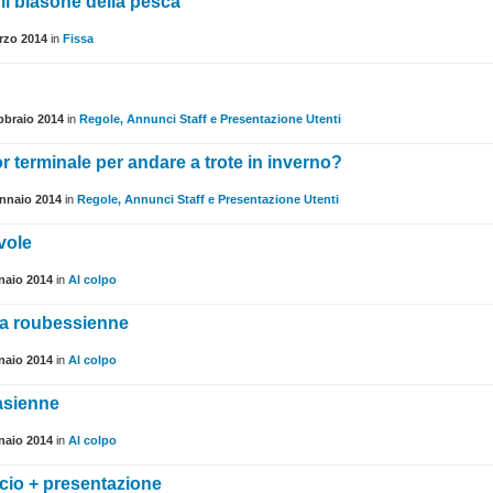
 il blasone della pesca
rzo 2014
in
Fissa
bbraio 2014
in
Regole, Annunci Staff e Presentazione Utenti
ior terminale per andare a trote in inverno?
nnaio 2014
in
Regole, Annunci Staff e Presentazione Utenti
vole
naio 2014
in
Al colpo
la roubessienne
naio 2014
in
Al colpo
asienne
naio 2014
in
Al colpo
ncio + presentazione