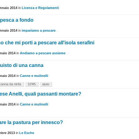
nnaio 2014
in
Licenza e Regolamenti
a pesca a fondo
nnaio 2014
in
impariamo a pescare
 che mi porti a pescare all'isola serafini
naio 2014
in
Andiamo a pescare assieme
quisto di una canna
naio 2014
in
Canne e mulinelli
canna da ninfa
10'#5
aiuto
se Anelli, quali passanti montare?
naio 2014
in
Canne e mulinelli
e la pastura per innesco?
mbre 2013
in
Le Esche