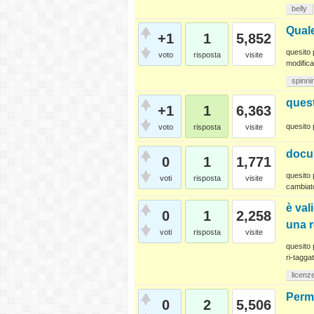
belly
Quale
+1
1
5,852
quesito 
voto
risposta
visite
modifica
spinni
quest
+1
1
6,363
quesito 
voto
risposta
visite
docum
0
1
1,771
quesito 
voti
risposta
visite
cambiat
è val
0
1
2,258
una r
voti
risposta
visite
quesito 
ri-taggat
licenz
Perm
0
2
5,506