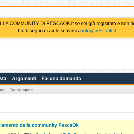
COMMUNITY DI PESCAOK.it se sei già registrato e non riesc
hai bisogno di aiuto scrivimi a
info@pescaok.it
sta
Argomenti
Fai una domanda
nde
Tutte le risposte
lamento della community PescaOk