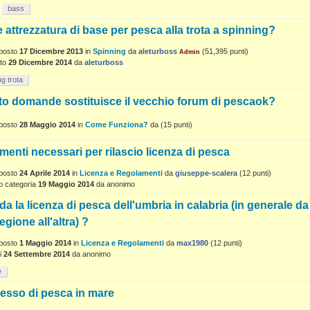
bass
 attrezzatura di base per pesca alla trota a spinning?
posto
17 Dicembre 2013
in
Spinning
da
aleturboss
(
51,395
punti)
Admin
to
29 Dicembre 2014
da
aleturboss
ng trota
o domande sostituisce il vecchio forum di pescaok?
posto
28 Maggio 2014
in
Come Funziona?
da
(
15
punti)
enti necessari per rilascio licenza di pesca
posto
24 Aprile 2014
in
Licenza e Regolamenti
da
giuseppe-scalera
(
12
punti)
o categoria
19 Maggio 2014
da
anonimo
ida la licenza di pesca dell'umbria in calabria (in generale da
egione all'altra) ?
posto
1 Maggio 2014
in
Licenza e Regolamenti
da
max1980
(
12
punti)
i
24 Settembre 2014
da
anonimo
e
esso di pesca in mare