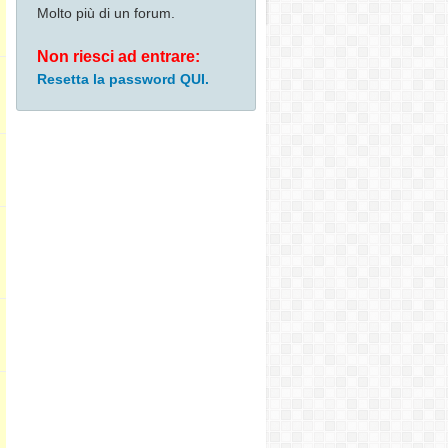
Molto più di un forum.
Non riesci ad entrare:
Resetta la password QUI.