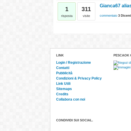
Gianca67 alia
1
311
commentato
3 Dicem
risposta
visite
LINK
PESCAOK 
Login / Registrazione
Contatti
Pubblicità
Condizioni & Privacy Policy
Link Utili
Sitemaps
Credits
Collabora con noi
CONDIVIDI SUI SOCIAL.