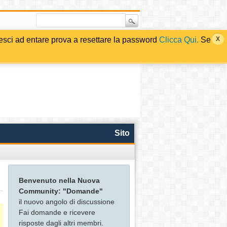
i ad entare prova a resettare la password
Clicca Qui.
Se
Sito
Benvenuto nella Nuova
Community: "Domande"
il nuovo angolo di discussione
Fai domande e ricevere
risposte dagli altri membri.