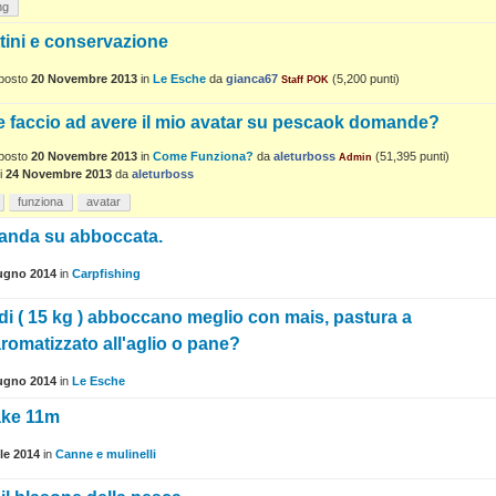
ng
tini e conservazione
posto
20 Novembre 2013
in
Le Esche
da
gianca67
(
5,200
punti)
Staff POK
 faccio ad avere il mio avatar su pescaok domande?
posto
20 Novembre 2013
in
Come Funziona?
da
aleturboss
(
51,395
punti)
Admin
i
24 Novembre 2013
da
aleturboss
funziona
avatar
nda su abboccata.
ugno 2014
in
Carpfishing
di ( 15 kg ) abboccano meglio con mais, pastura a
romatizzato all'aglio o pane?
ugno 2014
in
Le Esche
ake 11m
le 2014
in
Canne e mulinelli