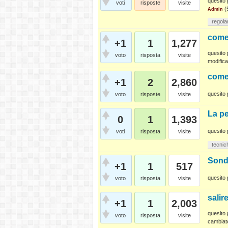
quesito 
voti
risposte
visite
(
Admin
regola
come
+1
1
1,277
quesito 
voto
risposta
visite
modifica
come 
+1
2
2,860
quesito 
voto
risposte
visite
La pe
0
1
1,393
quesito 
voti
risposta
visite
tecnic
Sonda
+1
1
517
quesito 
voto
risposta
visite
salir
+1
1
2,003
quesito 
voto
risposta
visite
cambiat