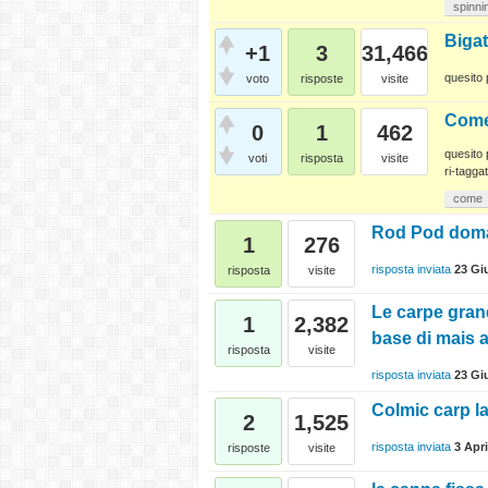
spinni
Bigat
+1
3
31,466
quesito 
voto
risposte
visite
Come
0
1
462
quesito 
voti
risposta
visite
ri-taggat
come
Rod Pod doma
1
276
risposta inviata
23 Gi
risposta
visite
Le carpe gran
1
2,382
base di mais a
risposta
visite
risposta inviata
23 Gi
Colmic carp l
2
1,525
risposta inviata
3 Apri
risposte
visite