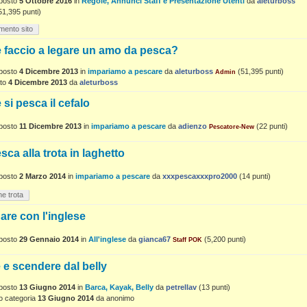
posto
5 Ottobre 2016
in
Regole, Annunci Staff e Presentazione Utenti
da
aleturboss
51,395
punti)
mento sito
 faccio a legare un amo da pesca?
posto
4 Dicembre 2013
in
impariamo a pescare
da
aleturboss
(
51,395
punti)
Admin
to
4 Dicembre 2013
da
aleturboss
si pesca il cefalo
posto
11 Dicembre 2013
in
impariamo a pescare
da
adienzo
(
22
punti)
Pescatore-New
sca alla trota in laghetto
posto
2 Marzo 2014
in
impariamo a pescare
da
xxxpescaxxxpro2000
(
14
punti)
he trota
re con l'inglese
posto
29 Gennaio 2014
in
All'inglese
da
gianca67
(
5,200
punti)
Staff POK
e e scendere dal belly
posto
13 Giugno 2014
in
Barca, Kayak, Belly
da
petrellav
(
13
punti)
o categoria
13 Giugno 2014
da
anonimo