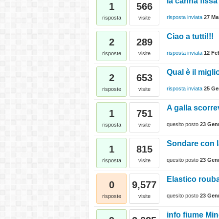
la canna fissa
1
566
risposta inviata
27 Ma
risposta
visite
Ciao a tutti!!!
2
289
risposta inviata
12 Fe
risposte
visite
Qual è il migl
2
653
risposta inviata
25 Ge
risposte
visite
A galla scorre
1
751
quesito posto
23 Gen
risposta
visite
Sondare con 
1
815
quesito posto
23 Gen
risposta
visite
Elastico roub
0
9,577
quesito posto
23 Gen
risposte
visite
info fiume Mi