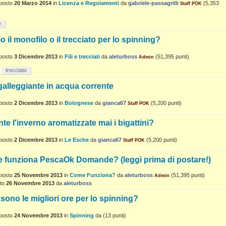
posto
20 Marzo 2014
in
Licenza e Regolamenti
da
gabriele-passagrilli
(
5,353
Staff POK
e
o il monofilo o il trecciato per lo spinning?
posto
3 Dicembre 2013
in
Fili e trecciati
da
aleturboss
(
51,395
punti)
Admin
trecciato
alleggiante in acqua corrente
posto
2 Dicembre 2013
in
Bolognese
da
gianca67
(
5,200
punti)
Staff POK
te l'inverno aromatizzate mai i bigattini?
posto
2 Dicembre 2013
in
Le Esche
da
gianca67
(
5,200
punti)
Staff POK
 funziona PescaOk Domande? (leggi prima di postare!)
posto
25 Novembre 2013
in
Come Funziona?
da
aleturboss
(
51,395
punti)
Admin
to
26 Novembre 2013
da
aleturboss
 sono le migliori ore per lo spinning?
posto
24 Novembre 2013
in
Spinning
da
(
13
punti)