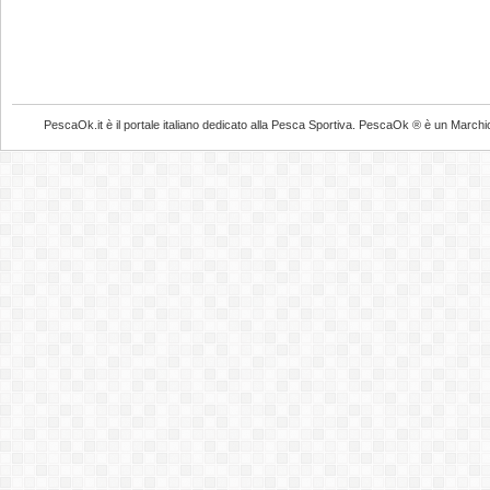
PescaOk.it è il portale italiano dedicato alla Pesca Sportiva. PescaOk ® è un Marchio Reg