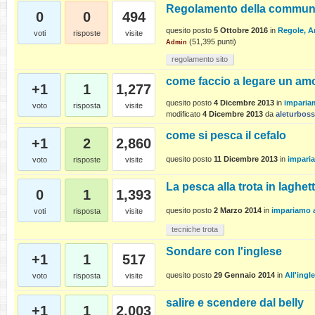
Regolamento della commun
0
0
494
quesito posto
5 Ottobre 2016
in
Regole, A
voti
risposte
visite
(
51,395
punti)
Admin
regolamento sito
come faccio a legare un am
+1
1
1,277
quesito posto
4 Dicembre 2013
in
imparia
voto
risposta
visite
modificato
4 Dicembre 2013
da
aleturboss
come si pesca il cefalo
+1
2
2,860
quesito posto
11 Dicembre 2013
in
impari
voto
risposte
visite
La pesca alla trota in laghet
0
1
1,393
quesito posto
2 Marzo 2014
in
impariamo 
voti
risposta
visite
tecniche trota
Sondare con l'inglese
+1
1
517
quesito posto
29 Gennaio 2014
in
All'ingl
voto
risposta
visite
salire e scendere dal belly
+1
1
2,003