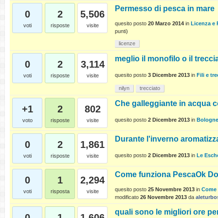
Permesso di pesca in mare
0
2
5,506
quesito posto
20 Marzo 2014
in
Licenza e
voti
risposte
visite
punti)
licenze
meglio il monofilo o il trecc
0
2
3,114
quesito posto
3 Dicembre 2013
in
Fili e tre
voti
risposte
visite
nilyn
trecciato
Che galleggiante in acqua c
+1
2
802
quesito posto
2 Dicembre 2013
in
Bologn
voto
risposte
visite
Durante l'inverno aromatizza
0
2
1,861
quesito posto
2 Dicembre 2013
in
Le Esch
voti
risposte
visite
Come funziona PescaOk Dom
0
1
2,294
quesito posto
25 Novembre 2013
in
Come 
voti
risposta
visite
modificato
26 Novembre 2013
da
aleturbo
quali sono le migliori ore pe
0
1
1,606