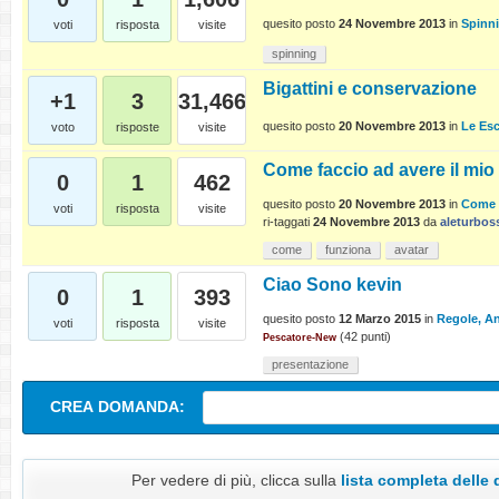
quesito posto
24 Novembre 2013
in
Spinn
voti
risposta
visite
spinning
Bigattini e conservazione
+1
3
31,466
quesito posto
20 Novembre 2013
in
Le Es
voto
risposte
visite
Come faccio ad avere il mi
0
1
462
quesito posto
20 Novembre 2013
in
Come 
voti
risposta
visite
ri-taggati
24 Novembre 2013
da
aleturbos
come
funziona
avatar
Ciao Sono kevin
0
1
393
quesito posto
12 Marzo 2015
in
Regole, An
voti
risposta
visite
(
42
punti)
Pescatore-New
presentazione
CREA DOMANDA:
Per vedere di più, clicca sulla
lista completa dell