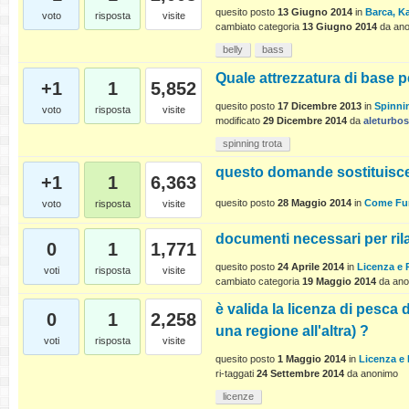
quesito posto
13 Giugno 2014
in
Barca, Ka
voto
risposta
visite
cambiato categoria
13 Giugno 2014
da
an
belly
bass
Quale attrezzatura di base p
+1
1
5,852
quesito posto
17 Dicembre 2013
in
Spinni
voto
risposta
visite
modificato
29 Dicembre 2014
da
aleturbo
spinning trota
questo domande sostituisce
+1
1
6,363
quesito posto
28 Maggio 2014
in
Come Fu
voto
risposta
visite
documenti necessari per ril
0
1
1,771
quesito posto
24 Aprile 2014
in
Licenza e
voti
risposta
visite
cambiato categoria
19 Maggio 2014
da
ano
è valida la licenza di pesca 
0
1
2,258
una regione all'altra) ?
voti
risposta
visite
quesito posto
1 Maggio 2014
in
Licenza e
ri-taggati
24 Settembre 2014
da
anonimo
licenze