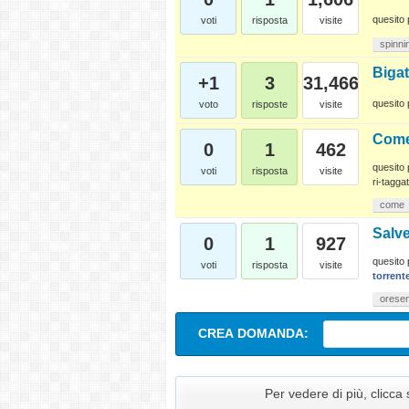
quesito 
voti
risposta
visite
spinni
Bigat
+1
3
31,466
quesito 
voto
risposte
visite
Come
0
1
462
quesito 
voti
risposta
visite
ri-taggat
come
Salv
0
1
927
quesito 
voti
risposta
visite
torrent
oresen
CREA DOMANDA:
Per vedere di più, clicca 