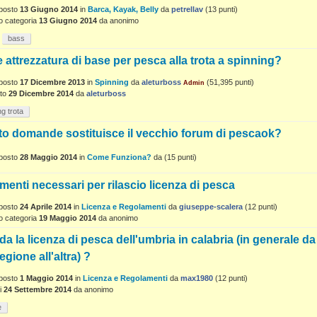
posto
13 Giugno 2014
in
Barca, Kayak, Belly
da
petrellav
(
13
punti)
o categoria
13 Giugno 2014
da
anonimo
bass
 attrezzatura di base per pesca alla trota a spinning?
posto
17 Dicembre 2013
in
Spinning
da
aleturboss
(
51,395
punti)
Admin
to
29 Dicembre 2014
da
aleturboss
ng trota
o domande sostituisce il vecchio forum di pescaok?
posto
28 Maggio 2014
in
Come Funziona?
da
(
15
punti)
enti necessari per rilascio licenza di pesca
posto
24 Aprile 2014
in
Licenza e Regolamenti
da
giuseppe-scalera
(
12
punti)
o categoria
19 Maggio 2014
da
anonimo
ida la licenza di pesca dell'umbria in calabria (in generale da
egione all'altra) ?
posto
1 Maggio 2014
in
Licenza e Regolamenti
da
max1980
(
12
punti)
i
24 Settembre 2014
da
anonimo
e