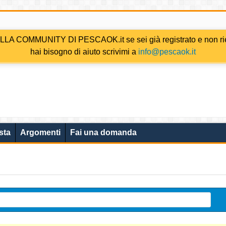
COMMUNITY DI PESCAOK.it se sei già registrato e non riesc
hai bisogno di aiuto scrivimi a
info@pescaok.it
sta
Argomenti
Fai una domanda