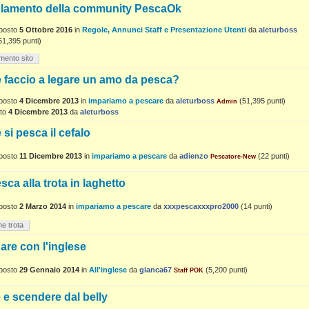
lamento della community PescaOk
posto
5 Ottobre 2016
in
Regole, Annunci Staff e Presentazione Utenti
da
aleturboss
51,395
punti)
mento sito
 faccio a legare un amo da pesca?
posto
4 Dicembre 2013
in
impariamo a pescare
da
aleturboss
(
51,395
punti)
Admin
to
4 Dicembre 2013
da
aleturboss
si pesca il cefalo
posto
11 Dicembre 2013
in
impariamo a pescare
da
adienzo
(
22
punti)
Pescatore-New
sca alla trota in laghetto
posto
2 Marzo 2014
in
impariamo a pescare
da
xxxpescaxxxpro2000
(
14
punti)
he trota
re con l'inglese
posto
29 Gennaio 2014
in
All'inglese
da
gianca67
(
5,200
punti)
Staff POK
e e scendere dal belly