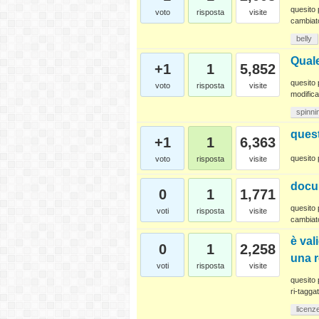
quesito 
voto
risposta
visite
cambiat
belly
Quale
+1
1
5,852
quesito 
voto
risposta
visite
modifica
spinni
quest
+1
1
6,363
quesito 
voto
risposta
visite
docum
0
1
1,771
quesito 
voti
risposta
visite
cambiat
è val
0
1
2,258
una r
voti
risposta
visite
quesito 
ri-taggat
licenz