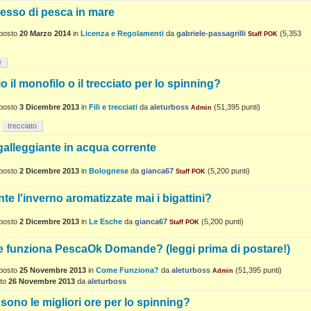
esso di pesca in mare
posto
20 Marzo 2014
in
Licenza e Regolamenti
da
gabriele-passagrilli
(
5,353
Staff POK
e
o il monofilo o il trecciato per lo spinning?
posto
3 Dicembre 2013
in
Fili e trecciati
da
aleturboss
(
51,395
punti)
Admin
trecciato
alleggiante in acqua corrente
posto
2 Dicembre 2013
in
Bolognese
da
gianca67
(
5,200
punti)
Staff POK
te l'inverno aromatizzate mai i bigattini?
posto
2 Dicembre 2013
in
Le Esche
da
gianca67
(
5,200
punti)
Staff POK
 funziona PescaOk Domande? (leggi prima di postare!)
posto
25 Novembre 2013
in
Come Funziona?
da
aleturboss
(
51,395
punti)
Admin
to
26 Novembre 2013
da
aleturboss
 sono le migliori ore per lo spinning?