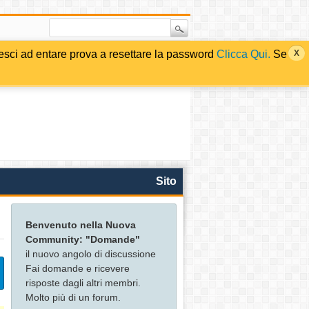
i ad entare prova a resettare la password
Clicca Qui.
Se
Sito
Benvenuto nella Nuova
Community: "Domande"
il nuovo angolo di discussione
Fai domande e ricevere
risposte dagli altri membri.
Molto più di un forum.