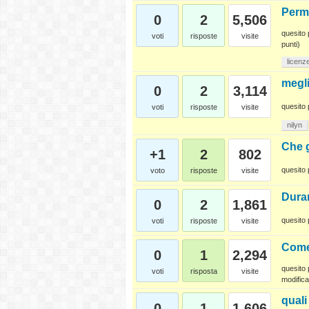
Perm
0
2
5,506
quesito 
voti
risposte
visite
punti)
licenz
megli
0
2
3,114
quesito 
voti
risposte
visite
nilyn
Che g
+1
2
802
quesito 
voto
risposte
visite
Duran
0
2
1,861
quesito 
voti
risposte
visite
Come
0
1
2,294
quesito 
voti
risposta
visite
modifica
quali
0
1
1,606