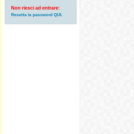
Non riesci ad entrare:
Resetta la password QUI.