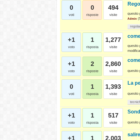
Rego
0
0
494
quesito 
voti
risposte
visite
(
Admin
regola
come
+1
1
1,277
quesito 
voto
risposta
visite
modifica
come 
+1
2
2,860
quesito 
voto
risposte
visite
La pe
0
1
1,393
quesito 
voti
risposta
visite
tecnic
Sonda
+1
1
517
quesito 
voto
risposta
visite
salir
+1
1
2,003