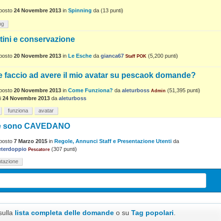
posto
24 Novembre 2013
in
Spinning
da
(
13
punti)
ng
tini e conservazione
posto
20 Novembre 2013
in
Le Esche
da
gianca67
(
5,200
punti)
Staff POK
 faccio ad avere il mio avatar su pescaok domande?
posto
20 Novembre 2013
in
Come Funziona?
da
aleturboss
(
51,395
punti)
Admin
i
24 Novembre 2013
da
aleturboss
funziona
avatar
e sono CAVEDANO
posto
7 Marzo 2015
in
Regole, Annunci Staff e Presentazione Utenti
da
eterdoppio
(
307
punti)
Pescatore
tazione
sulla
lista completa delle domande
o su
Tag popolari
.