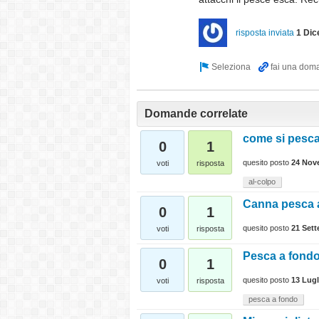
risposta inviata
1 Di
Domande correlate
come si pesca
0
1
quesito posto
24 Nov
voti
risposta
al-colpo
Canna pesca a
0
1
quesito posto
21 Set
voti
risposta
Pesca a fondo
0
1
quesito posto
13 Lugl
voti
risposta
pesca a fondo