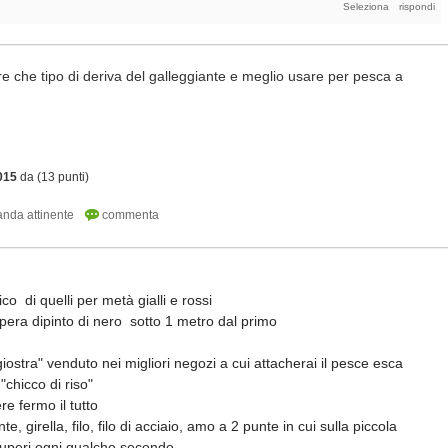
re che tipo di deriva del galleggiante e meglio usare per pesca a
015
da
(
13
punti)
co di quelli per metà gialli e rossi
 pera dipinto di nero sotto 1 metro dal primo
giostra" venduto nei migliori negozi a cui attacherai il pesce esca
"chicco di riso"
e fermo il tutto
, girella, filo, filo di acciaio, amo a 2 punte in cui sulla piccola
cuperi ogni qualche secondo