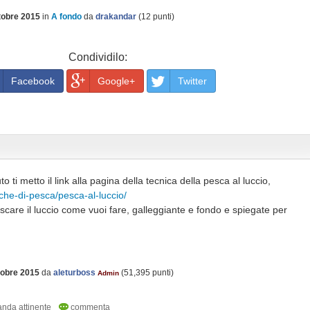
tobre 2015
in
A fondo
da
drakandar
(
12
punti)
Condividilo:
Facebook
Google+
Twitter
ti metto il link alla pagina della tecnica della pesca al luccio,
iche-di-pesca/pesca-al-luccio/
pescare il luccio come vuoi fare, galleggiante e fondo e spiegate per
tobre 2015
da
aleturboss
(
51,395
punti)
Admin