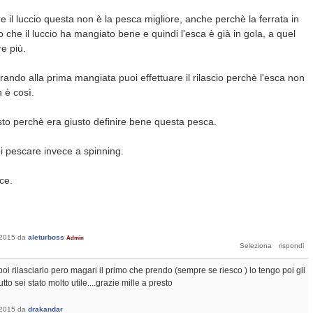
re il luccio questa non è la pesca migliore, anche perchè la ferrata in
 che il luccio ha mangiato bene e quindi l'esca è già in gola, a quel
re più.
rando alla prima mangiata puoi effettuare il rilascio perchè l'esca non
 è così.
esto perchè era giusto definire bene questa pesca.
uoi pescare invece a spinning.
sce.
 2015
da
aleturboss
Admin
 poi rilasciarlo pero magari il primo che prendo (sempre se riesco ) lo tengo poi gli
 tutto sei stato molto utile....grazie mille a presto
 2015
da
drakandar