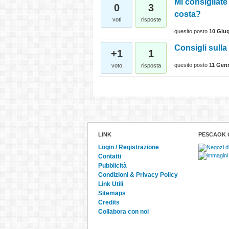
Mi consigliate
0
3
costa?
voti
risposte
quesito posto
10 Giu
Consigli sull
+1
1
quesito posto
11 Gen
voto
risposta
LINK
PESCAOK 
Login / Registrazione
Contatti
Pubblicità
Condizioni & Privacy Policy
Link Utili
Sitemaps
Credits
Collabora con noi