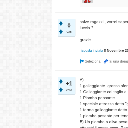
salve ragazzi , vorrei sape
0
luccio ?
voti
grazie
risposta inviata
8 Novembre 2
A)
+1
1 galleggiante grosso sferi
voto
1 Galleggiante col taglio a
1 Piombo pensante
1 speciale attrezzo detto "
1 ferma galleggiante detto 
1 piombo pesante per tener
B) Un piombo a oliva pesante
attacchi il pesce esca. Re