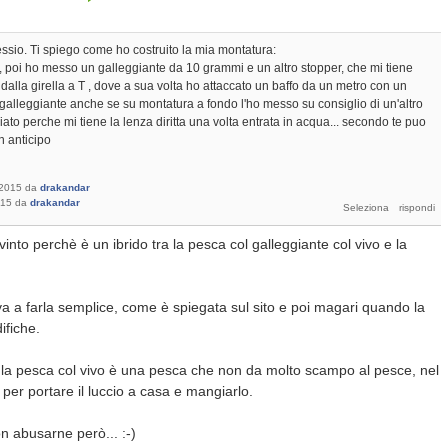
essio. Ti spiego come ho costruito la mia montatura:
 poi ho messo un galleggiante da 10 grammi e un altro stopper, che mi tiene
 dalla girella a T , dove a sua volta ho attaccato un baffo da un metro con un
l galleggiante anche se su montatura a fondo l'ho messo su consiglio di un'altro
ato perche mi tiene la lenza diritta una volta entrata in acqua... secondo te puo
n anticipo
 2015
da
drakandar
015
da
drakandar
nto perchè è un ibrido tra la pesca col galleggiante col vivo e la
va a farla semplice, come è spiegata sul sito e poi magari quando la
ifiche.
, la pesca col vivo è una pesca che non da molto scampo al pesce, nel
 per portare il luccio a casa e mangiarlo.
on abusarne però... :-)