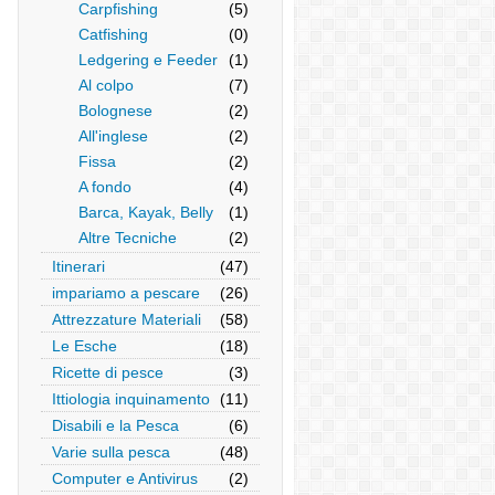
Carpfishing
(5)
Catfishing
(0)
Ledgering e Feeder
(1)
Al colpo
(7)
Bolognese
(2)
All'inglese
(2)
Fissa
(2)
A fondo
(4)
Barca, Kayak, Belly
(1)
Altre Tecniche
(2)
Itinerari
(47)
impariamo a pescare
(26)
Attrezzature Materiali
(58)
Le Esche
(18)
Ricette di pesce
(3)
Ittiologia inquinamento
(11)
Disabili e la Pesca
(6)
Varie sulla pesca
(48)
Computer e Antivirus
(2)