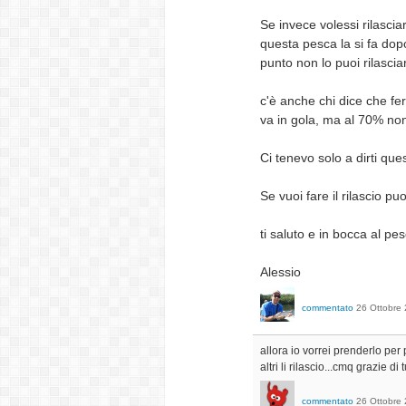
Se invece volessi rilascia
questa pesca la si fa dopo
punto non lo puoi rilascia
c'è anche chi dice che fer
va in gola, ma al 70% non
Ci tenevo solo a dirti qu
Se vuoi fare il rilascio p
ti saluto e in bocca al pe
Alessio
commentato
26 Ottobre
allora io vorrei prenderlo per
altri li rilascio...cmq grazie di
commentato
26 Ottobre