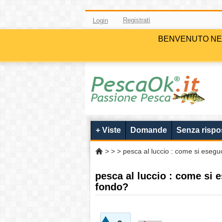
Registrati
Login
BENVENUTO NELLA 
+ Viste
Domande
Senza rispo
>
>
> pesca al luccio : come si eseg
pesca al luccio : come si 
fondo?