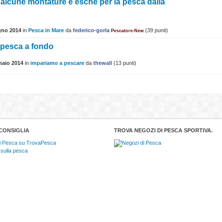
 alcune montature e esche per la pesca dalla
gno 2014
in
Pesca in Mare
da
federico-gorla
(
39
punti)
Pescatore-New
a pesca a fondo
naio 2014
in
impariamo a pescare
da
thewall
(
13
punti)
CONSIGLIA
TROVA NEGOZI DI PESCA SPORTIVA.