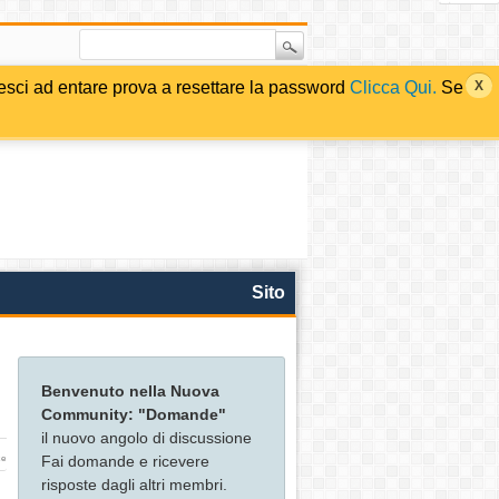
i ad entare prova a resettare la password
Clicca Qui.
Se
Sito
Benvenuto nella Nuova
Community: "Domande"
il nuovo angolo di discussione
Fai domande e ricevere
te
risposte dagli altri membri.