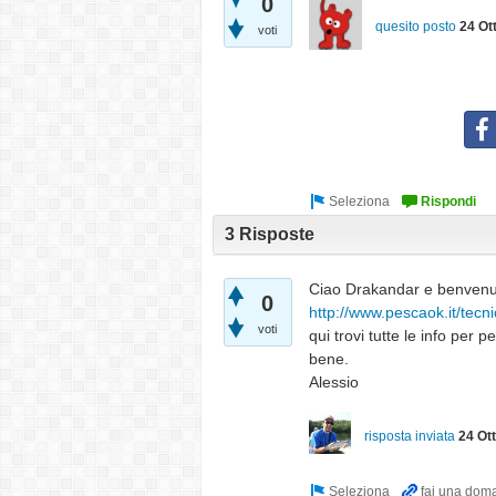
0
quesito posto
24 Ot
voti
3 Risposte
Ciao Drakandar e benvenuto 
0
http://www.pescaok.it/tecn
voti
qui trovi tutte le info per 
bene.
Alessio
risposta inviata
24 Ot