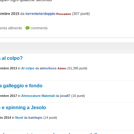
cembre 2015
da
torrenteterdoppio
(
307
punti)
Pescatore
 al colpo?
embre 2013
in
Al colpo
da
aleturboss
(
51,395
punti)
Admin
 galleggio e fondo
tembre 2017
in
Attrezzature Materiali
da
jova87
(
16
punti)
 e spinning a Jesolo
io 2014
in
Nord
da
battlegio
(
14
punti)