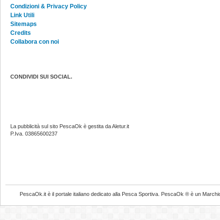
Condizioni & Privacy Policy
Link Utili
Sitemaps
Credits
Collabora con noi
CONDIVIDI SUI SOCIAL.
La pubblicità sul sito PescaOk è gestita da Aletur.it
P.Iva. 03865600237
PescaOk.it è il portale italiano dedicato alla Pesca Sportiva. PescaOk ® è un Marchio Reg