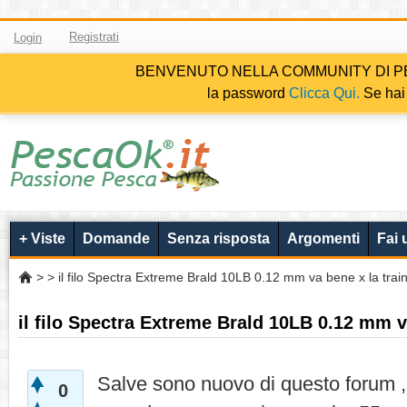
Registrati
Login
BENVENUTO NELLA COMMUNITY DI PESCAOK.i
la password
Clicca Qui.
Se hai 
+ Viste
Domande
Senza risposta
Argomenti
Fai
>
> il filo Spectra Extreme Brald 10LB 0.12 mm va bene x la trai
il filo Spectra Extreme Brald 10LB 0.12 mm v
Salve sono nuovo di questo forum ,
0