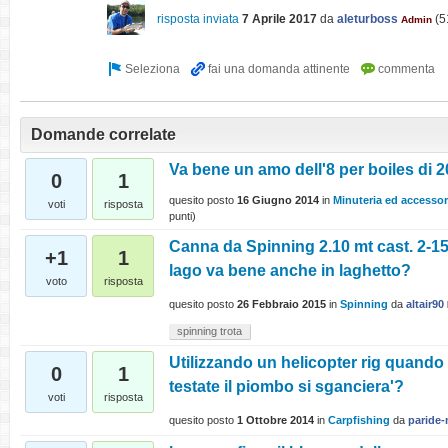
risposta inviata
7 Aprile 2017
da
aleturboss
(
5
Admin
Domande correlate
Va bene un amo dell'8 per boiles di
0
1
quesito posto
16 Giugno 2014
in
Minuteria ed accessor
voti
risposta
punti)
Canna da Spinning 2.10 mt cast. 2-15
+1
1
lago va bene anche in laghetto?
voto
risposta
quesito posto
26 Febbraio 2015
in
Spinning
da
altair90
spinning trota
Utilizzando un helicopter rig quando d
0
1
testate il piombo si sganciera'?
voti
risposta
quesito posto
1 Ottobre 2014
in
Carpfishing
da
paride-