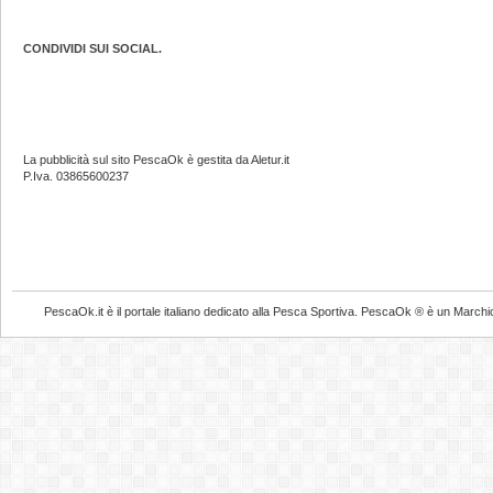
CONDIVIDI SUI SOCIAL.
La pubblicità sul sito PescaOk è gestita da Aletur.it
P.Iva. 03865600237
PescaOk.it è il portale italiano dedicato alla Pesca Sportiva. PescaOk ® è un Marchio Reg