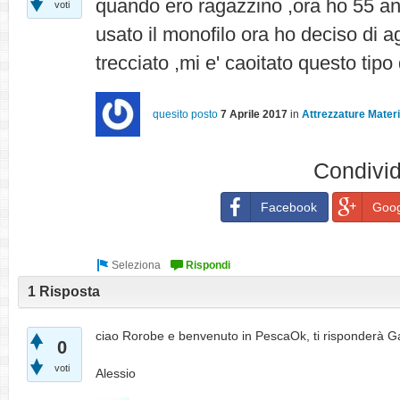
quando ero ragazzino ,ora ho 55 an
voti
usato il monofilo ora ho deciso di 
trecciato ,mi e' caoitato questo tipo
quesito posto
7 Aprile 2017
in
Attrezzature Materi
Condivid
Facebook
Goog
1 Risposta
ciao Rorobe e benvenuto in PescaOk, ti risponderà Gab
0
voti
Alessio