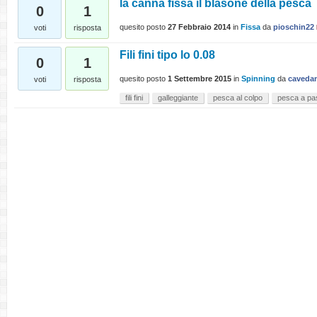
la canna fissa il blasone della pesca
0
1
quesito posto
27 Febbraio 2014
in
Fissa
da
pioschin22
voti
risposta
Fili fini tipo lo 0.08
0
1
quesito posto
1 Settembre 2015
in
Spinning
da
caveda
voti
risposta
fili fini
galleggiante
pesca al colpo
pesca a pa