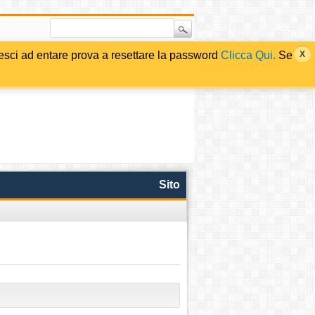
i ad entare prova a resettare la password
Clicca Qui.
Se
Sito