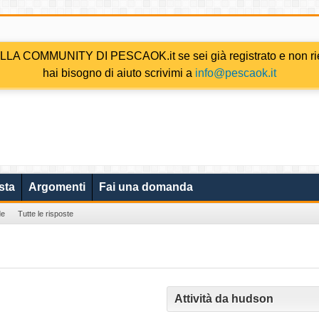
COMMUNITY DI PESCAOK.it se sei già registrato e non riesc
hai bisogno di aiuto scrivimi a
info@pescaok.it
sta
Argomenti
Fai una domanda
de
Tutte le risposte
Attività da hudson