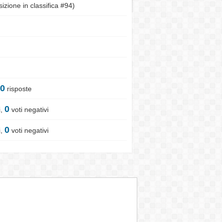
izione in classifica #
94
)
0
risposte
0
i,
voti negativi
0
i,
voti negativi