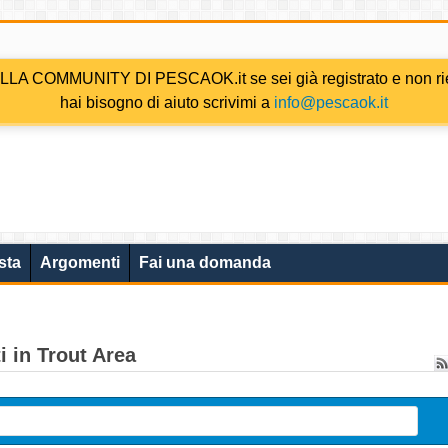
COMMUNITY DI PESCAOK.it se sei già registrato e non riesc
hai bisogno di aiuto scrivimi a
info@pescaok.it
sta
Argomenti
Fai una domanda
 in Trout Area