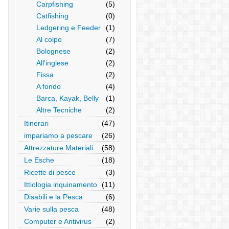
Carpfishing
(5)
Catfishing
(0)
Ledgering e Feeder
(1)
Al colpo
(7)
Bolognese
(2)
All'inglese
(2)
Fissa
(2)
A fondo
(4)
Barca, Kayak, Belly
(1)
Altre Tecniche
(2)
Itinerari
(47)
impariamo a pescare
(26)
Attrezzature Materiali
(58)
Le Esche
(18)
Ricette di pesce
(3)
Ittiologia inquinamento
(11)
Disabili e la Pesca
(6)
Varie sulla pesca
(48)
Computer e Antivirus
(2)