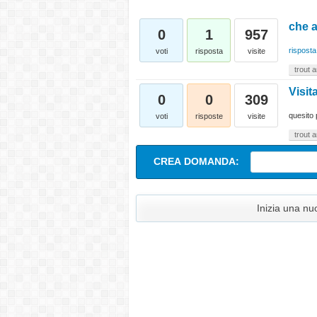
che a
0
1
957
risposta
voti
risposta
visite
trout 
Visit
0
0
309
quesito 
voti
risposte
visite
trout 
CREA DOMANDA:
Inizia una n