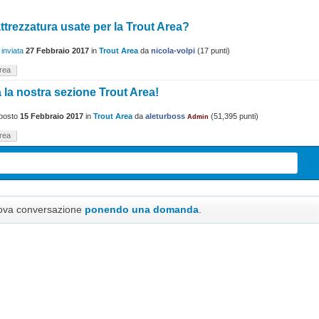
ttrezzatura usate per la Trout Area?
 inviata
27 Febbraio 2017
in
Trout Area
da
nicola-volpi
(
17
punti)
area
a la nostra sezione Trout Area!
posto
15 Febbraio 2017
in
Trout Area
da
aleturboss
(
51,395
punti)
Admin
area
uova conversazione
ponendo una domanda
.