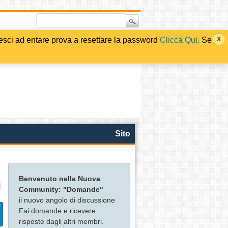
i ad entare prova a resettare la password
Clicca Qui.
Se
Sito
Benvenuto nella Nuova
Community: "Domande"
il nuovo angolo di discussione
Fai domande e ricevere
risposte dagli altri membri.