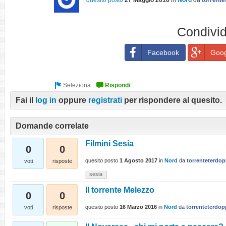
quesito posto
27 Maggio 2016
in
Nord
da
torrente
Condivid
Facebook
Goog
Fai il
log in
oppure
registrati
per rispondere al quesito.
Domande correlate
Filmini Sesia
0
0
quesito posto
1 Agosto 2017
in
Nord
da
torrenteterdop
voti
risposte
sesia
Il torrente Melezzo
0
0
quesito posto
16 Marzo 2016
in
Nord
da
torrenteterdop
voti
risposte