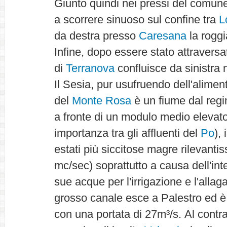
Giunto quindi nei pressi del comun
a scorrere sinuoso sul confine tra
L
da destra presso
Caresana
la roggi
Infine, dopo essere stato attraversa
di
Terranova
confluisce da sinistra 
Il Sesia, pur usufruendo dell'alimen
del
Monte Rosa
è un fiume dal regi
a fronte di un modulo medio elevato 
importanza tra gli affluenti del
Po
),
estati più siccitose magre rilevanti
mc/sec) soprattutto a causa dell'in
sue acque per l'irrigazione e l'allaga
grosso canale esce a Palestro ed è 
con una portata di 27m³/s. Al contrar