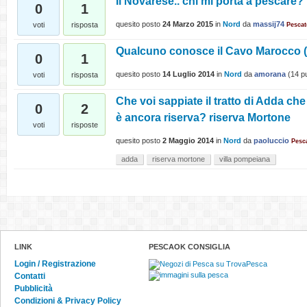
Il Novarese.. chi mi porta a pescare?
0
1
quesito posto
24 Marzo 2015
in
Nord
da
massij74
voti
risposta
Pesca
Qualcuno conosce il Cavo Marocco (
0
1
quesito posto
14 Luglio 2014
in
Nord
da
amorana
(
14
pu
voti
risposta
Che voi sappiate il tratto di Adda ch
0
2
è ancora riserva? riserva Mortone
voti
risposte
quesito posto
2 Maggio 2014
in
Nord
da
paoluccio
Pesc
adda
riserva mortone
villa pompeiana
LINK
PESCAOK CONSIGLIA
Login / Registrazione
Contatti
Pubblicità
Condizioni & Privacy Policy