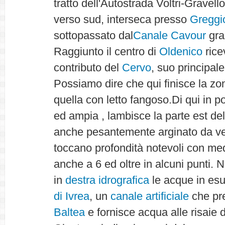
tratto dell'Autostrada Voltri-Gravel
verso sud, interseca presso
Greggi
sottopassato dal
Canale Cavour
gra
Raggiunto il centro di
Oldenico
rice
contributo del
Cervo
, suo principale
Possiamo dire che qui finisce la zo
quella con letto fangoso.Di qui in p
ed ampia , lambisce la parte est dell
anche pesantemente arginato da ve
toccano profondità notevoli con med
anche a 6 ed oltre in alcuni punti. Ne
in
destra idrografica
le acque in esu
di Ivrea
, un
canale artificiale
che pre
Baltea
e fornisce acqua alle risaie 