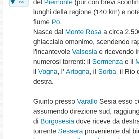
del
Piemonte
(pur con brevi sconfin
voti
lunghi della regione (140 km) e no
fiume
Po
.
Nasce dal
Monte Rosa
a circa 2.500
ghiacciaio omonimo, scendendo rap
l'incantevole
Valsesia
e ricevendo in
numerosi torrenti: il
Sermenza
e il
M
il
Vogna
, l'
Artogna
, il
Sorba
, il Rio
destra.
Giunto presso
Varallo
Sesia esso c
assumendo direzione sud, raggiunge
di
Borgosesia
dove riceve da destra
torrente
Sessera
proveniente dal bi