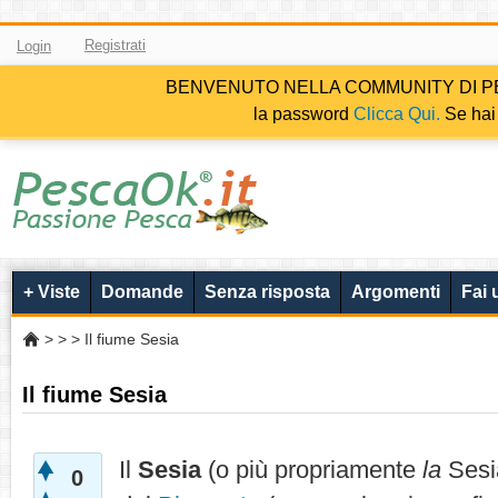
Registrati
Login
BENVENUTO NELLA COMMUNITY DI PESCAOK.i
la password
Clicca Qui.
Se hai 
+ Viste
Domande
Senza risposta
Argomenti
Fai
>
>
> Il fiume Sesia
Il fiume Sesia
Il
Sesia
(o più propriamente
la
Sesi
0