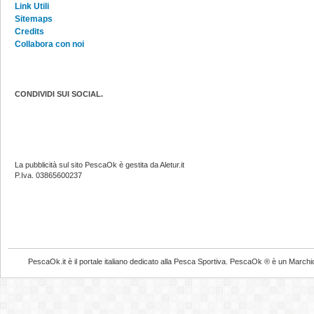
Link Utili
Sitemaps
Credits
Collabora con noi
CONDIVIDI SUI SOCIAL.
La pubblicità sul sito PescaOk è gestita da Aletur.it
P.Iva. 03865600237
PescaOk.it è il portale italiano dedicato alla Pesca Sportiva. PescaOk ® è un Marchio Reg