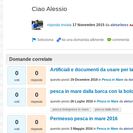
Ciao Alessio
risposta inviata
17 Novembre 2015
da
aleturboss
A
Domande correlate
Artificiali e documenti da usare per l
0
0
quesito posto
19 Dicembre 2018
in
Pesca in Mare
da
da
voti
risposte
pesca in mare dalla barca con la bol
0
0
quesito posto
26 Luglio 2016
in
Pesca in Mare
da
aletu
voti
risposte
pesca bolognese in mare
pesca dalla foce
Permesso pesca in mare 2016
0
0
quesito posto
3 Maggio 2016
in
Pesca in Mare
da
aletu
voti
risposte