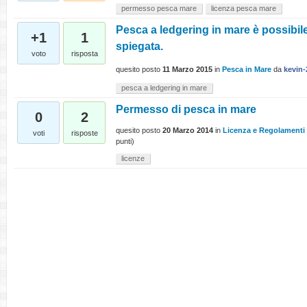
permesso pesca mare
licenza pesca mare
Pesca a ledgering in mare è possibile
+1
1
spiegata.
voto
risposta
quesito posto
11 Marzo 2015
in
Pesca in Mare
da
kevin-
pesca a ledgering in mare
Permesso di pesca in mare
0
2
quesito posto
20 Marzo 2014
in
Licenza e Regolamenti
voti
risposte
punti)
licenze