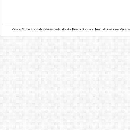
PescaOk.it è il portale italiano dedicato alla Pesca Sportiva. PescaOk ® è un Marchio Reg