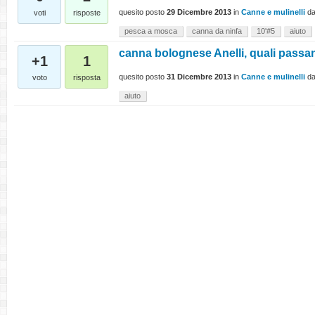
quesito posto
29 Dicembre 2013
in
Canne e mulinelli
d
voti
risposte
pesca a mosca
canna da ninfa
10'#5
aiuto
canna bolognese Anelli, quali passa
+1
1
quesito posto
31 Dicembre 2013
in
Canne e mulinelli
d
voto
risposta
aiuto