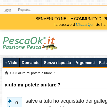
Registrati
Login
BENVENUTO NELLA COMMUNITY DI PESCAOK.i
la password
Clicca Qui.
Se hai 
+ Viste
Domande
Senza risposta
Argomenti
Fai
>
>
> aiuto mi potete aiutare'?
aiuto mi potete aiutare'?
salve a tutti ho acquistato dei gall
0