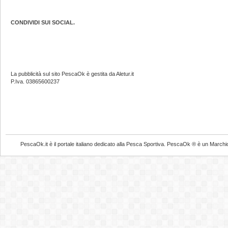
CONDIVIDI SUI SOCIAL.
La pubblicità sul sito PescaOk è gestita da Aletur.it
P.Iva. 03865600237
PescaOk.it è il portale italiano dedicato alla Pesca Sportiva. PescaOk ® è un Marchio Reg