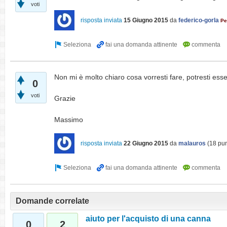
voti
risposta inviata
15 Giugno 2015
da
federico-gorla
Pe
Non mi è molto chiaro cosa vorresti fare, potresti ess
0
voti
Grazie
Massimo
risposta inviata
22 Giugno 2015
da
malauros
(
18
pun
Domande correlate
aiuto per l'acquisto di una canna
0
2