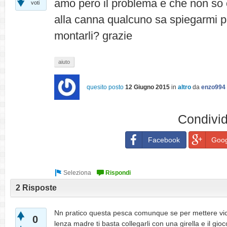
amo pero il problema e che non so
voti
alla canna qualcuno sa spiegarmi 
montarli? grazie
aiuto
quesito posto
12 Giugno 2015
in
altro
da
enzo994
Condivid
Facebook
Goog
2 Risposte
Nn pratico questa pesca comunque se per mettere vici
0
lenza madre ti basta collegarli con una girella e il gioc