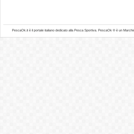
PescaOk.it è il portale italiano dedicato alla Pesca Sportiva. PescaOk ® è un Marchio Reg