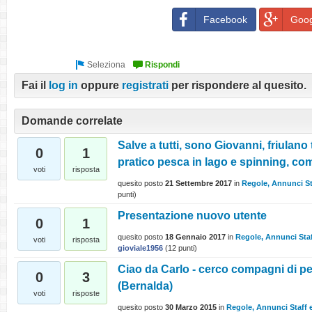
Facebook
Goog
Fai il
log in
oppure
registrati
per rispondere al quesito.
Domande correlate
Salve a tutti, sono Giovanni, friulano
0
1
pratico pesca in lago e spinning, comp
voti
risposta
quesito posto
21 Settembre 2017
in
Regole, Annunci St
punti)
Presentazione nuovo utente
0
1
quesito posto
18 Gennaio 2017
in
Regole, Annunci Staf
voti
risposta
gioviale1956
(
12
punti)
Ciao da Carlo - cerco compagni di pe
0
3
(Bernalda)
voti
risposte
quesito posto
30 Marzo 2015
in
Regole, Annunci Staff 