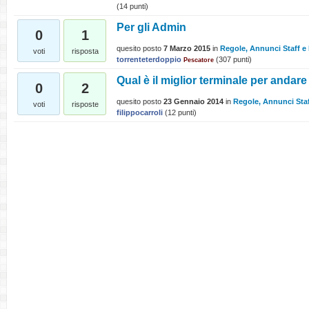
(
14
punti)
Per gli Admin
0
1
quesito posto
7 Marzo 2015
in
Regole, Annunci Staff e
voti
risposta
torrenteterdoppio
(
307
punti)
Pescatore
Qual è il miglior terminale per andare
0
2
quesito posto
23 Gennaio 2014
in
Regole, Annunci Staf
voti
risposte
filippocarroli
(
12
punti)