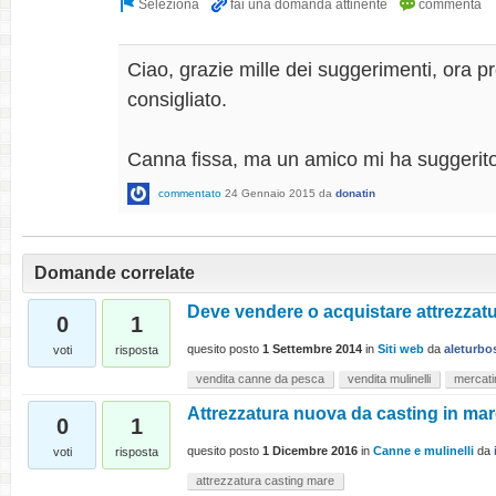
Ciao, grazie mille dei suggerimenti, ora pr
consigliato.
Canna fissa, ma un amico mi ha suggerito l
commentato
24 Gennaio 2015
da
donatin
Domande correlate
Deve vendere o acquistare attrezzat
0
1
quesito posto
1 Settembre 2014
in
Siti web
da
aleturbo
voti
risposta
vendita canne da pesca
vendita mulinelli
mercati
Attrezzatura nuova da casting in ma
0
1
quesito posto
1 Dicembre 2016
in
Canne e mulinelli
da
voti
risposta
attrezzatura casting mare