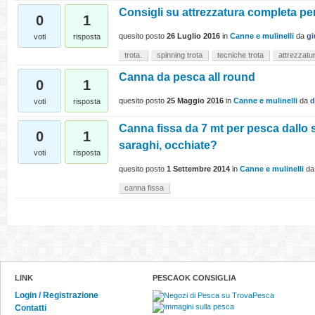
Consigli su attrezzatura completa per
0
1
quesito posto
26 Luglio 2016
in
Canne e mulinelli
da
gi
voti
risposta
trota.
spinning trota
tecniche trota
attrezzatur
Canna da pesca all round
0
1
quesito posto
25 Maggio 2016
in
Canne e mulinelli
da
d
voti
risposta
Canna fissa da 7 mt per pesca dallo sc
0
1
saraghi, occhiate?
voti
risposta
quesito posto
1 Settembre 2014
in
Canne e mulinelli
d
canna fissa
LINK
PESCAOK CONSIGLIA
Login / Registrazione
Contatti