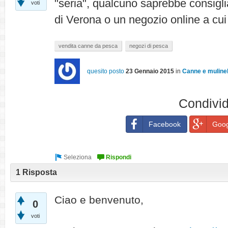
"seria", qualcuno saprebbe consigli
voti
di Verona o un negozio online a cui
vendita canne da pesca
negozi di pesca
quesito posto
23 Gennaio 2015
in
Canne e mulinel
Condivid
Facebook
Goog
1 Risposta
Ciao e benvenuto,
0
voti