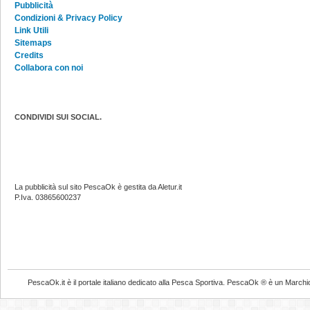
Pubblicità
Condizioni & Privacy Policy
Link Utili
Sitemaps
Credits
Collabora con noi
CONDIVIDI SUI SOCIAL.
La pubblicità sul sito PescaOk è gestita da Aletur.it
P.Iva. 03865600237
PescaOk.it è il portale italiano dedicato alla Pesca Sportiva. PescaOk ® è un Marchio Reg