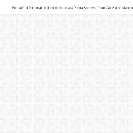
PescaOk.it è il portale italiano dedicato alla Pesca Sportiva. PescaOk ® è un Marchio Reg