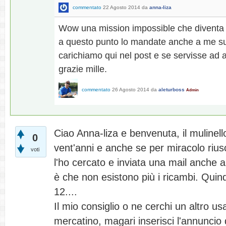
commentato
22 Agosto 2014
da
anna-liza
Wow una mission impossible che diventa p
a questo punto lo mandate anche a me su
carichiamo qui nel post e se servisse ad al
grazie mille.
commentato
26 Agosto 2014
da
aleturboss
Admin
Ciao Anna-liza e benvenuta, il mulinell
0
vent'anni e anche se per miracolo riu
voti
l'ho cercato e inviata una mail anche 
è che non esistono più i ricambi. Quin
12....
Il mio consiglio o ne cerchi un altro u
mercatino, magari inserisci l'annuncio 