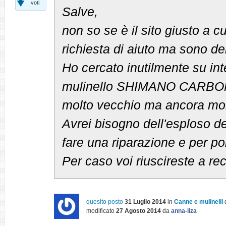
voti
Salve,
non so se è il sito giusto a 
richiesta di aiuto ma sono d
Ho cercato inutilmente su int
mulinello SHIMANO CARBO
molto vecchio ma ancora mol
Avrei bisogno dell'esploso de
fare una riparazione e per poi 
Per caso voi riuscireste a re
quesito posto
31 Luglio 2014
in
Canne e mulinelli
modificato
27 Agosto 2014
da
anna-liza