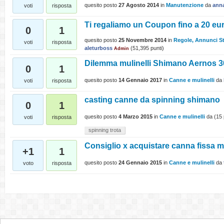
quesito posto
27 Agosto 2014
in
Manutenzione
da
anna
voti
risposta
Ti regaliamo un Coupon fino a 20 eu
0
1
quesito posto
25 Novembre 2014
in
Regole, Annunci St
voti
risposta
aleturboss
(
51,395
punti)
Admin
Dilemma mulinelli Shimano Aernos
0
1
quesito posto
14 Gennaio 2017
in
Canne e mulinelli
da
voti
risposta
casting canne da spinning shimano
0
1
quesito posto
4 Marzo 2015
in
Canne e mulinelli
da
(
15
voti
risposta
spinning trota
Consiglio x acquistare canna fissa m
+1
1
quesito posto
24 Gennaio 2015
in
Canne e mulinelli
da
voto
risposta