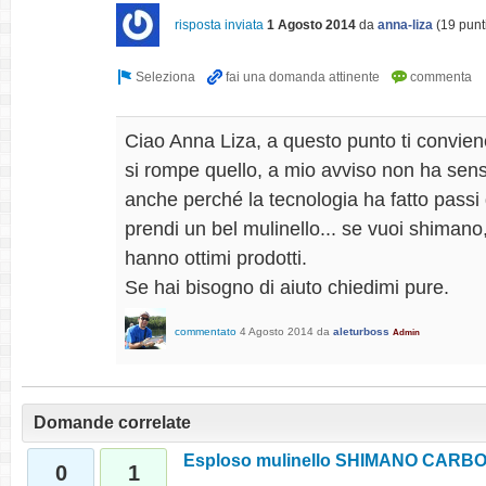
risposta inviata
1 Agosto 2014
da
anna-liza
(
19
punt
Ciao Anna Liza, a questo punto ti convie
si rompe quello, a mio avviso non ha sen
anche perché la tecnologia ha fatto passi
prendi un bel mulinello... se vuoi shiman
hanno ottimi prodotti.
Se hai bisogno di aiuto chiedimi pure.
commentato
4 Agosto 2014
da
aleturboss
Admin
Domande correlate
Esploso mulinello SHIMANO CARB
0
1