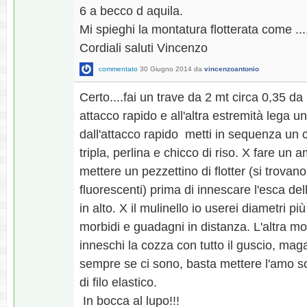
6 a becco d aquila.
Mi spieghi la montatura flotterata come ....
Cordiali saluti Vincenzo
commentato
30 Giugno 2014
da
vincenzoantonio
Certo....fai un trave da 2 mt circa 0,35 d
attacco rapido e all'altra estremità lega
dall'attacco rapido metti in sequenza un ch
tripla, perlina e chicco di riso. X fare un 
mettere un pezzettino di flotter (si trova
fluorescenti) prima di innescare l'esca del
in alto. X il mulinello io userei diametri più 
morbidi e guadagni in distanza. L'altra mo
inneschi la cozza con tutto il guscio, maga
sempre se ci sono, basta mettere l'amo so
di filo elastico.
In bocca al lupo!!!