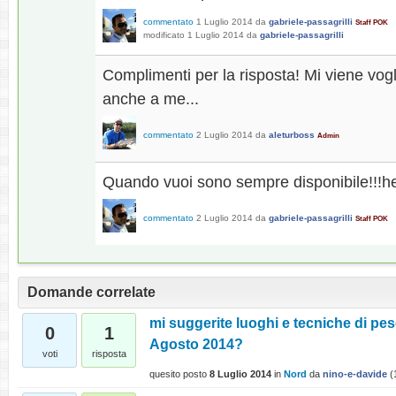
commentato
1 Luglio 2014
da
gabriele-passagrilli
Staff POK
modificato
1 Luglio 2014
da
gabriele-passagrilli
Complimenti per la risposta! Mi viene vog
anche a me...
commentato
2 Luglio 2014
da
aleturboss
Admin
Quando vuoi sono sempre disponibile!!!
commentato
2 Luglio 2014
da
gabriele-passagrilli
Staff POK
Domande correlate
mi suggerite luoghi e tecniche di pes
0
1
Agosto 2014?
voti
risposta
quesito posto
8 Luglio 2014
in
Nord
da
nino-e-davide
(