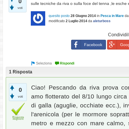
0
sulle tecniche da riva o sulla foce del tenna ,le esche 
voti
quesito posto
28 Giugno 2014
in
Pesca in Mare
d
modificato
2 Luglio 2014
da
aleturboss
Condividil
Facebook
Goog
1 Risposta
Ciao! Pescando da riva prova co
0
amo flotterato del 8/10 lungo circa
voti
di galla (aguglie, occhiate ecc.),
l'arenicola (per le mormore sopratt
Risposta
migliore
metro e mezzo con mare calmo, 