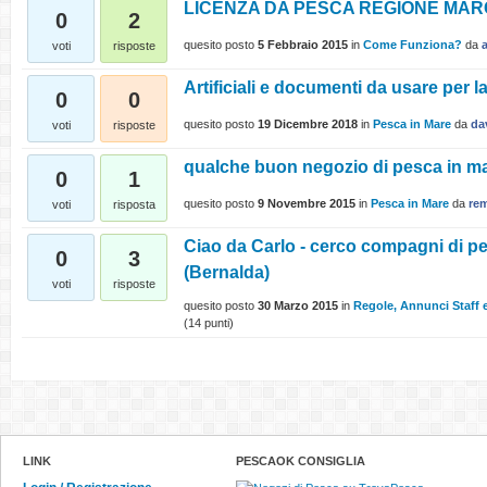
LICENZA DA PESCA REGIONE MA
0
2
quesito posto
5 Febbraio 2015
in
Come Funziona?
da
a
voti
risposte
Artificiali e documenti da usare per l
0
0
quesito posto
19 Dicembre 2018
in
Pesca in Mare
da
da
voti
risposte
qualche buon negozio di pesca in m
0
1
quesito posto
9 Novembre 2015
in
Pesca in Mare
da
rem
voti
risposta
Ciao da Carlo - cerco compagni di pe
0
3
(Bernalda)
voti
risposte
quesito posto
30 Marzo 2015
in
Regole, Annunci Staff 
(
14
punti)
LINK
PESCAOK CONSIGLIA