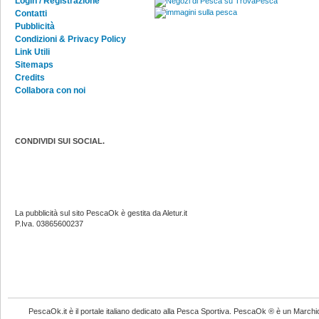
Login / Registrazione
Contatti
Pubblicità
Condizioni & Privacy Policy
Link Utili
Sitemaps
Credits
Collabora con noi
CONDIVIDI SUI SOCIAL.
La pubblicità sul sito PescaOk è gestita da Aletur.it
P.Iva. 03865600237
PescaOk.it è il portale italiano dedicato alla Pesca Sportiva. PescaOk ® è un Marchio Reg