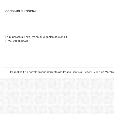
CONDIVIDI SUI SOCIAL.
La pubblicità sul sito PescaOk è gestita da Aletur.it
P.Iva. 03865600237
PescaOk.it è il portale italiano dedicato alla Pesca Sportiva. PescaOk ® è un Marchio Reg