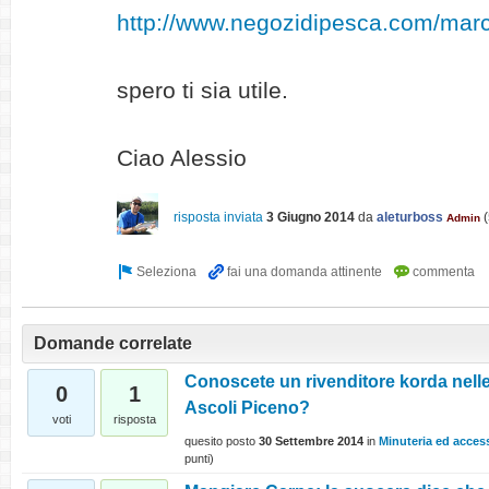
http://www.negozidipesca.com/mar
spero ti sia utile.
Ciao Alessio
risposta inviata
3 Giugno 2014
da
aleturboss
(
Admin
Domande correlate
Conoscete un rivenditore korda nelle
0
1
Ascoli Piceno?
voti
risposta
quesito posto
30 Settembre 2014
in
Minuteria ed acces
punti)