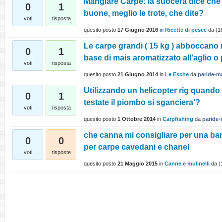
Mangiare Carpe: la suocera dice che
0
1
buone, meglio le trote, che dite?
voti
risposta
quesito posto
17 Giugno 2016
in
Ricette di pesce
da
(
1
Le carpe grandi ( 15 kg ) abboccano 
0
1
base di mais aromatizzato all'aglio o
voti
risposta
quesito posto
21 Giugno 2014
in
Le Esche
da
paride-ma
Utilizzando un helicopter rig quando d
0
1
testate il piombo si sganciera'?
voti
risposta
quesito posto
1 Ottobre 2014
in
Carpfishing
da
paride-
che canna mi consigliare per una bar
0
0
per carpe cavedani e chanel
voti
risposte
quesito posto
21 Maggio 2015
in
Canne e mulinelli
da
(