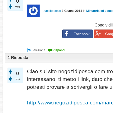
0
voti
quesito posto
3 Giugno 2014
in
Minuteria ed acce
Condividil
Facebook
Goog
1 Risposta
Ciao sul sito negozidipesca.com trov
0
interessano, ti metto i link, dato c
voti
potresti provare a scrivergli o fare 
http://www.negozidipesca.com/marc